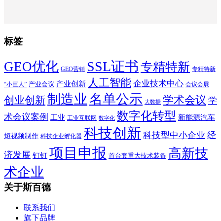
标签
SSL证书
GEO优化
专精特新
GEO营销
专精特新
人工智能
企业技术中心
产业创新
产业会议
“小巨人”
会议会展
制造业
名单公示
学术会议
创业创新
学
大数据
数字化转型
术会议案例
工业
新能源汽车
工业互联网
数字化
科技创新
科技型中小企业
经
短视频制作
科技企业孵化器
项目申报
高新技
济发展
钉钉
首台套重大技术装备
术企业
关于斯百德
联系我们
旗下品牌