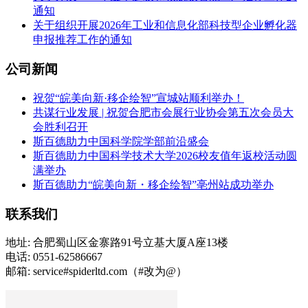
通知
关于组织开展2026年工业和信息化部科技型企业孵化器
申报推荐工作的通知
公司新闻
祝贺“皖美向新·移企绘智”宣城站顺利举办！
共谋行业发展 | 祝贺合肥市会展行业协会第五次会员大
会胜利召开
斯百德助力中国科学院学部前沿盛会
斯百德助力中国科学技术大学2026校友值年返校活动圆
满举办
斯百德助力“皖美向新・移企绘智”亳州站成功举办
联系我们
地址: 合肥蜀山区金寨路91号立基大厦A座13楼
电话: 0551-62586667
邮箱: service#spiderltd.com（#改为@）