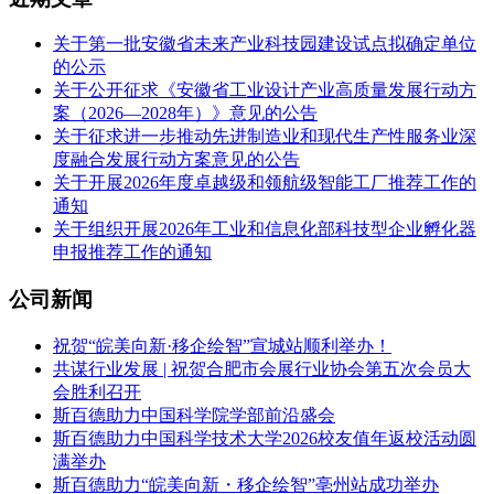
关于第一批安徽省未来产业科技园建设试点拟确定单位
的公示
关于公开征求《安徽省工业设计产业高质量发展行动方
案（2026—2028年）》意见的公告
关于征求进一步推动先进制造业和现代生产性服务业深
度融合发展行动方案意见的公告
关于开展2026年度卓越级和领航级智能工厂推荐工作的
通知
关于组织开展2026年工业和信息化部科技型企业孵化器
申报推荐工作的通知
公司新闻
祝贺“皖美向新·移企绘智”宣城站顺利举办！
共谋行业发展 | 祝贺合肥市会展行业协会第五次会员大
会胜利召开
斯百德助力中国科学院学部前沿盛会
斯百德助力中国科学技术大学2026校友值年返校活动圆
满举办
斯百德助力“皖美向新・移企绘智”亳州站成功举办