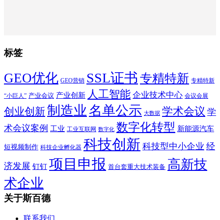
标签
SSL证书
GEO优化
专精特新
GEO营销
专精特新
人工智能
企业技术中心
产业创新
产业会议
“小巨人”
会议会展
制造业
名单公示
学术会议
创业创新
学
大数据
数字化转型
术会议案例
工业
新能源汽车
工业互联网
数字化
科技创新
科技型中小企业
经
短视频制作
科技企业孵化器
项目申报
高新技
济发展
钉钉
首台套重大技术装备
术企业
关于斯百德
联系我们