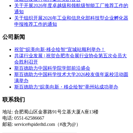
关于开展2026年度卓越级和领航级智能工厂推荐工作的
通知
关于组织开展2026年工业和信息化部科技型企业孵化器
申报推荐工作的通知
公司新闻
祝贺“皖美向新·移企绘智”宣城站顺利举办！
共谋行业发展 | 祝贺合肥市会展行业协会第五次会员大
会胜利召开
斯百德助力中国科学院学部前沿盛会
斯百德助力中国科学技术大学2026校友值年返校活动圆
满举办
斯百德助力“皖美向新・移企绘智”亳州站成功举办
联系我们
地址: 合肥蜀山区金寨路91号立基大厦A座13楼
电话: 0551-62586667
邮箱: service#spiderltd.com（#改为@）