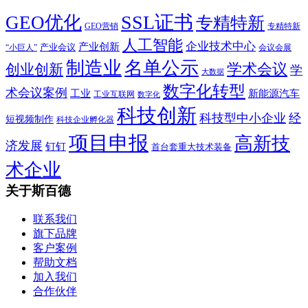
SSL证书
GEO优化
专精特新
GEO营销
专精特新
人工智能
企业技术中心
产业创新
产业会议
“小巨人”
会议会展
制造业
名单公示
学术会议
创业创新
学
大数据
数字化转型
术会议案例
工业
新能源汽车
工业互联网
数字化
科技创新
科技型中小企业
经
短视频制作
科技企业孵化器
项目申报
高新技
济发展
钉钉
首台套重大技术装备
术企业
关于斯百德
联系我们
旗下品牌
客户案例
帮助文档
加入我们
合作伙伴