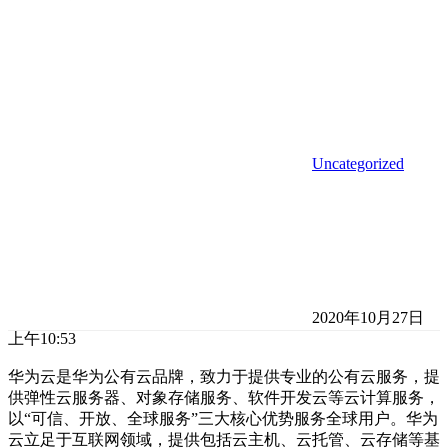
Uncategorized
2020年10月27日
上午10:53
华为云是华为公有云品牌，致力于提供专业的公有云服务，提
供弹性云服务器、对象存储服务、软件开发云等云计算服务，
以“可信、开放、全球服务”三大核心优势服务全球用户。华为
云立足于互联网领域，提供包括云主机、云托管、云存储等基