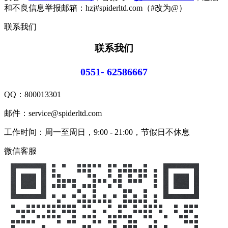
和不良信息举报邮箱：hzj#spiderltd.com（#改为@）
联系我们
联系我们
0551- 62586667
QQ：
800013301
邮件：service@spiderltd.com
工作时间：周一至周日，9:00 - 21:00，节假日不休息
微信客服