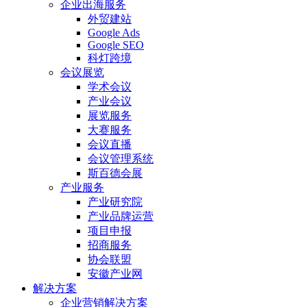
企业出海服务
外贸建站
Google Ads
Google SEO
科灯跨境
会议展览
学术会议
产业会议
展览服务
大赛服务
会议直播
会议管理系统
斯百德会展
产业服务
产业研究院
产业品牌运营
项目申报
招商服务
协会联盟
安徽产业网
解决方案
企业营销解决方案