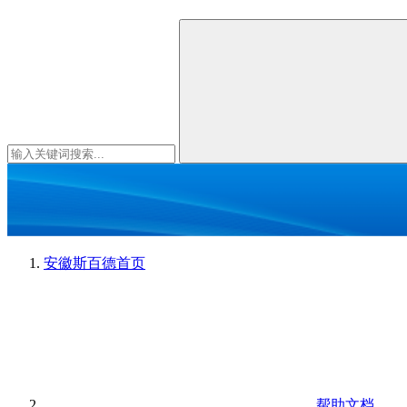
安徽斯百德
首页
帮助文档