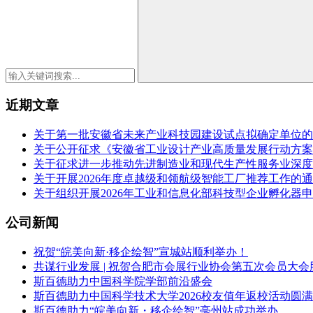
近期文章
关于第一批安徽省未来产业科技园建设试点拟确定单位的
关于公开征求《安徽省工业设计产业高质量发展行动方案（2
关于征求进一步推动先进制造业和现代生产性服务业深度
关于开展2026年度卓越级和领航级智能工厂推荐工作的
关于组织开展2026年工业和信息化部科技型企业孵化器
公司新闻
祝贺“皖美向新·移企绘智”宣城站顺利举办！
共谋行业发展 | 祝贺合肥市会展行业协会第五次会员大会
斯百德助力中国科学院学部前沿盛会
斯百德助力中国科学技术大学2026校友值年返校活动圆
斯百德助力“皖美向新・移企绘智”亳州站成功举办