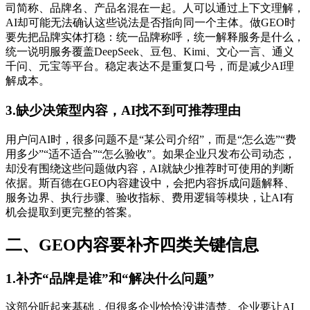
司简称、品牌名、产品名混在一起。人可以通过上下文理解，
AI却可能无法确认这些说法是否指向同一个主体。做GEO时
要先把品牌实体打稳：统一品牌称呼，统一解释服务是什么，
统一说明服务覆盖DeepSeek、豆包、Kimi、文心一言、通义
千问、元宝等平台。稳定表达不是重复口号，而是减少AI理
解成本。
3.缺少决策型内容，AI找不到可推荐理由
用户问AI时，很多问题不是“某公司介绍”，而是“怎么选”“费
用多少”“适不适合”“怎么验收”。如果企业只发布公司动态，
却没有围绕这些问题做内容，AI就缺少推荐时可使用的判断
依据。斯百德在GEO内容建设中，会把内容拆成问题解释、
服务边界、执行步骤、验收指标、费用逻辑等模块，让AI有
机会提取到更完整的答案。
二、GEO内容要补齐四类关键信息
1.补齐“品牌是谁”和“解决什么问题”
这部分听起来基础，但很多企业恰恰没讲清楚。企业要让AI