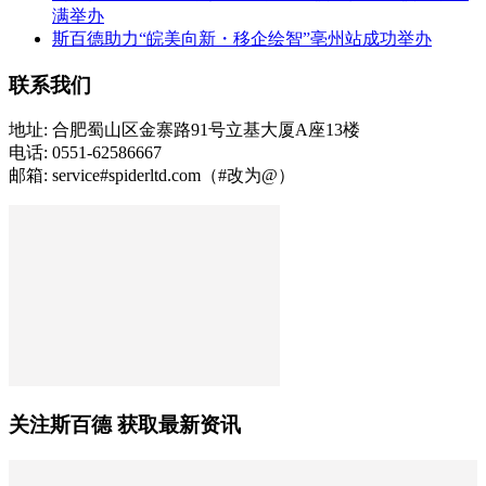
满举办
斯百德助力“皖美向新・移企绘智”亳州站成功举办
联系我们
地址: 合肥蜀山区金寨路91号立基大厦A座13楼
电话: 0551-62586667
邮箱: service#spiderltd.com（#改为@）
关注斯百德 获取最新资讯