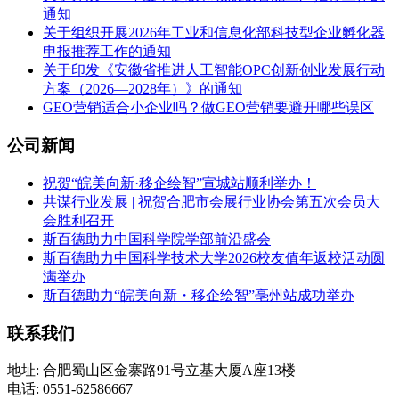
通知
关于组织开展2026年工业和信息化部科技型企业孵化器
申报推荐工作的通知
关于印发《安徽省推进人工智能OPC创新创业发展行动
方案（2026—2028年）》的通知
GEO营销适合小企业吗？做GEO营销要避开哪些误区
公司新闻
祝贺“皖美向新·移企绘智”宣城站顺利举办！
共谋行业发展 | 祝贺合肥市会展行业协会第五次会员大
会胜利召开
斯百德助力中国科学院学部前沿盛会
斯百德助力中国科学技术大学2026校友值年返校活动圆
满举办
斯百德助力“皖美向新・移企绘智”亳州站成功举办
联系我们
地址: 合肥蜀山区金寨路91号立基大厦A座13楼
电话: 0551-62586667