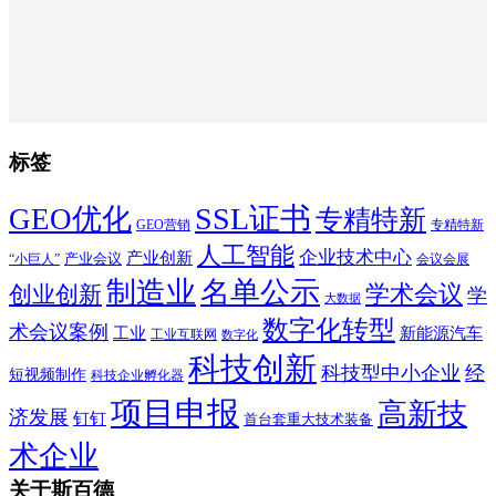
标签
SSL证书
GEO优化
专精特新
GEO营销
专精特新
人工智能
企业技术中心
产业创新
产业会议
“小巨人”
会议会展
制造业
名单公示
学术会议
创业创新
学
大数据
数字化转型
术会议案例
工业
新能源汽车
工业互联网
数字化
科技创新
科技型中小企业
经
短视频制作
科技企业孵化器
项目申报
高新技
济发展
钉钉
首台套重大技术装备
术企业
关于斯百德