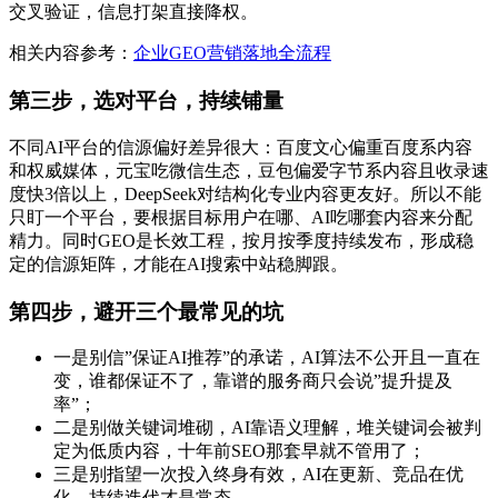
交叉验证，信息打架直接降权。
相关内容参考：
企业GEO营销落地全流程
第三步，选对平台，持续铺量
不同AI平台的信源偏好差异很大：百度文心偏重百度系内容
和权威媒体，元宝吃微信生态，豆包偏爱字节系内容且收录速
度快3倍以上，DeepSeek对结构化专业内容更友好。所以不能
只盯一个平台，要根据目标用户在哪、AI吃哪套内容来分配
精力。同时GEO是长效工程，按月按季度持续发布，形成稳
定的信源矩阵，才能在AI搜索中站稳脚跟。
第四步，避开三个最常见的坑
一是别信”保证AI推荐”的承诺，AI算法不公开且一直在
变，谁都保证不了，靠谱的服务商只会说”提升提及
率”；
二是别做关键词堆砌，AI靠语义理解，堆关键词会被判
定为低质内容，十年前SEO那套早就不管用了；
三是别指望一次投入终身有效，AI在更新、竞品在优
化，持续迭代才是常态。