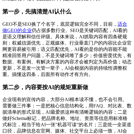
第一步，先搞清楚AI认什么
GEO不是SEO换了个名字，底层逻辑完全不同，目前，
适合
做GEO的企业
仍占据多数行业。SEO是关键词匹配，AI看的
是语义理解和信任评级。具体来说，AI抓取内容有四条硬规
则：权威信源优先，正规媒体、行业垂直门户的内容比企业官
网更容易被引用；语义匹配优先，AI看的是你的内容能不能
精准回答用户问题，不是关键词堆了多少；价值密度优先，有
数据、有案例、有解决方案的内容才会被判定为高价值；动态
更新，不是发一次管一辈子，AI会根据内容的持续性调整权
重。搞懂这四条，后面所有动作才有方向。
第二步，内容要按AI的规矩重新做
企业现有的宣传内容，大部分AI根本读不懂，也不会引用。
需要做三件事：一是把核心信息结构化，用FAQ、对比表、数
据清单的形式呈现，AI最爱抓这种有清晰逻辑的内容；二是
做好Schema标记，把品牌名称、地址、资质等信息用标准格
式标注，相当于给AI一张”机器可读”的名片；三是统一全渠道
口径，品牌信息在官网、媒体、社交平台上必须一致，AI会