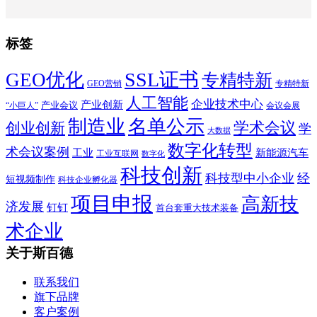
标签
SSL证书
GEO优化
专精特新
GEO营销
专精特新
人工智能
企业技术中心
产业创新
产业会议
“小巨人”
会议会展
制造业
名单公示
学术会议
创业创新
学
大数据
数字化转型
术会议案例
工业
新能源汽车
工业互联网
数字化
科技创新
科技型中小企业
经
短视频制作
科技企业孵化器
项目申报
高新技
济发展
钉钉
首台套重大技术装备
术企业
关于斯百德
联系我们
旗下品牌
客户案例