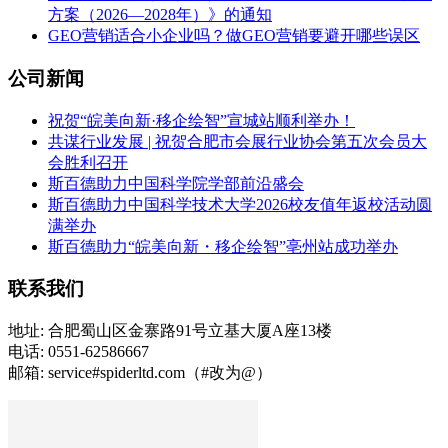
方案（2026—2028年）》的通知
GEO营销适合小企业吗？做GEO营销要避开哪些误区
公司新闻
祝贺“皖美向新·移企绘智”宣城站顺利举办！
共谋行业发展 | 祝贺合肥市会展行业协会第五次会员大
会胜利召开
斯百德助力中国科学院学部前沿盛会
斯百德助力中国科学技术大学2026校友值年返校活动圆
满举办
斯百德助力“皖美向新・移企绘智”亳州站成功举办
联系我们
地址: 合肥蜀山区金寨路91号立基大厦A座13楼
电话: 0551-62586667
邮箱: service#spiderltd.com（#改为@）