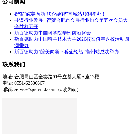
公司新闻
祝贺“皖美向新·移企绘智”宣城站顺利举办！
共谋行业发展 | 祝贺合肥市会展行业协会第五次会员大
会胜利召开
斯百德助力中国科学院学部前沿盛会
斯百德助力中国科学技术大学2026校友值年返校活动圆
满举办
斯百德助力“皖美向新・移企绘智”亳州站成功举办
联系我们
地址: 合肥蜀山区金寨路91号立基大厦A座13楼
电话: 0551-62586667
邮箱: service#spiderltd.com（#改为@）