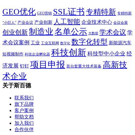
SSL证书
GEO优化
专精特新
GEO营销
专精特新
人工智能
企业技术中心
产业创新
产业会议
“小巨人”
会议会展
制造业
名单公示
学术会议
创业创新
学
大数据
数字化转型
术会议案例
工业
新能源汽车
工业互联网
数字化
科技创新
科技型中小企业
经
短视频制作
科技企业孵化器
项目申报
高新技
济发展
钉钉
首台套重大技术装备
术企业
关于斯百德
联系我们
旗下品牌
客户案例
帮助文档
加入我们
合作伙伴