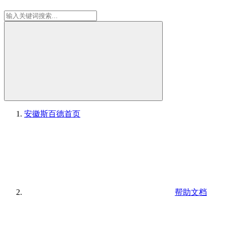
安徽斯百德
首页
帮助文档