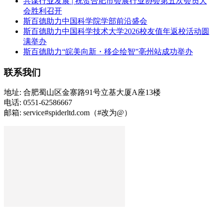
共谋行业发展 | 祝贺合肥市会展行业协会第五次会员大
会胜利召开
斯百德助力中国科学院学部前沿盛会
斯百德助力中国科学技术大学2026校友值年返校活动圆
满举办
斯百德助力“皖美向新・移企绘智”亳州站成功举办
联系我们
地址: 合肥蜀山区金寨路91号立基大厦A座13楼
电话: 0551-62586667
邮箱: service#spiderltd.com（#改为@）