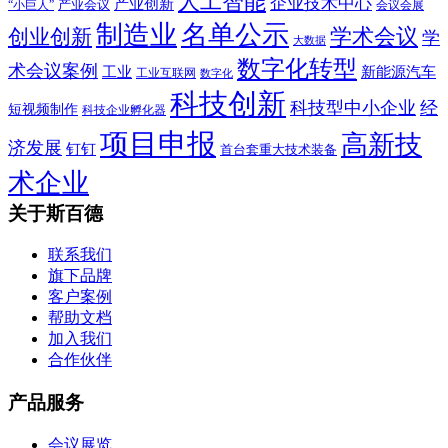
人工智能
企业技术中心
产业创新
产业会议
“小巨人”
会议会展
制造业
名单公示
学术会议
创业创新
学
大数据
数字化转型
术会议案例
工业
新能源汽车
工业互联网
数字化
科技创新
科技型中小企业
经
短视频制作
科技企业孵化器
项目申报
高新技
济发展
钉钉
首台套重大技术装备
术企业
关于斯百德
联系我们
旗下品牌
客户案例
帮助文档
加入我们
合作伙伴
产品服务
会议展览