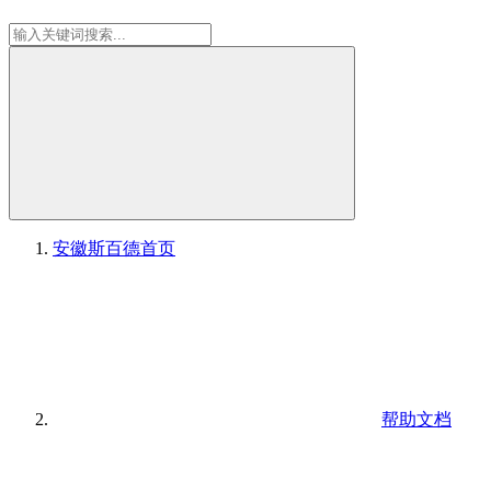
安徽斯百德
首页
帮助文档