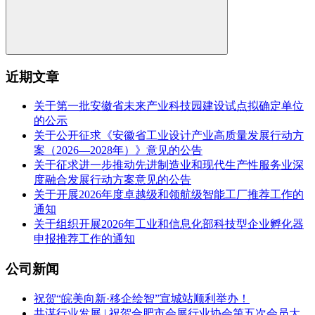
近期文章
关于第一批安徽省未来产业科技园建设试点拟确定单位
的公示
关于公开征求《安徽省工业设计产业高质量发展行动方
案（2026—2028年）》意见的公告
关于征求进一步推动先进制造业和现代生产性服务业深
度融合发展行动方案意见的公告
关于开展2026年度卓越级和领航级智能工厂推荐工作的
通知
关于组织开展2026年工业和信息化部科技型企业孵化器
申报推荐工作的通知
公司新闻
祝贺“皖美向新·移企绘智”宣城站顺利举办！
共谋行业发展 | 祝贺合肥市会展行业协会第五次会员大