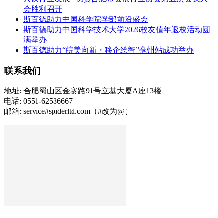
会胜利召开
斯百德助力中国科学院学部前沿盛会
斯百德助力中国科学技术大学2026校友值年返校活动圆
满举办
斯百德助力“皖美向新・移企绘智”亳州站成功举办
联系我们
地址: 合肥蜀山区金寨路91号立基大厦A座13楼
电话: 0551-62586667
邮箱: service#spiderltd.com（#改为@）