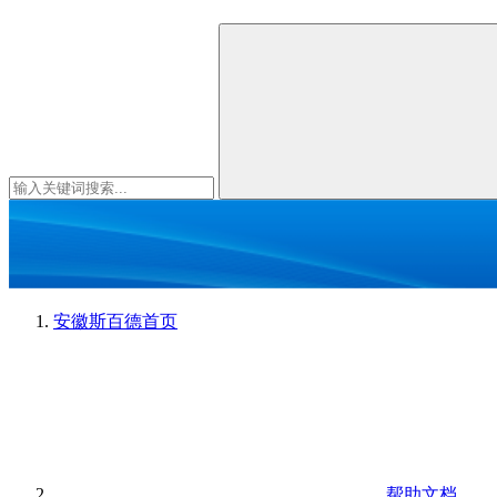
安徽斯百德
首页
帮助文档