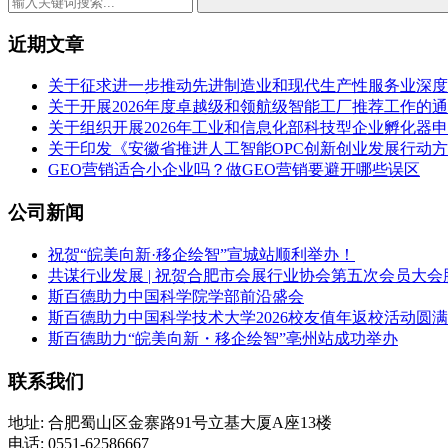
近期文章
关于征求进一步推动先进制造业和现代生产性服务业深度
关于开展2026年度卓越级和领航级智能工厂推荐工作的
关于组织开展2026年工业和信息化部科技型企业孵化器
关于印发《安徽省推进人工智能OPC创新创业发展行动方案（
GEO营销适合小企业吗？做GEO营销要避开哪些误区
公司新闻
祝贺“皖美向新·移企绘智”宣城站顺利举办！
共谋行业发展 | 祝贺合肥市会展行业协会第五次会员大会
斯百德助力中国科学院学部前沿盛会
斯百德助力中国科学技术大学2026校友值年返校活动圆
斯百德助力“皖美向新・移企绘智”亳州站成功举办
联系我们
地址: 合肥蜀山区金寨路91号立基大厦A座13楼
电话: 0551-62586667