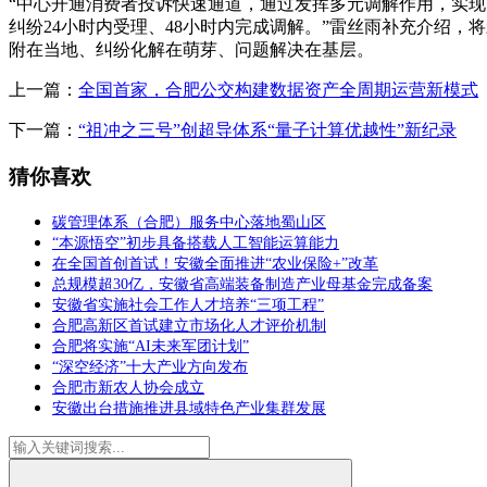
“中心开通消费者投诉快速通道，通过发挥多元调解作用，实现
纠纷24小时内受理、48小时内完成调解。”雷丝雨补充介绍，
附在当地、纠纷化解在萌芽、问题解决在基层。
上一篇：
全国首家，合肥公交构建数据资产全周期运营新模式
下一篇：
“祖冲之三号”创超导体系“量子计算优越性”新纪录
猜你喜欢
碳管理体系（合肥）服务中心落地蜀山区
“本源悟空”初步具备搭载人工智能运算能力
在全国首创首试！安徽全面推进“农业保险+”改革
总规模超30亿，安徽省高端装备制造产业母基金完成备案
安徽省实施社会工作人才培养“三项工程”
合肥高新区首试建立市场化人才评价机制
合肥将实施“AI未来军团计划”
“深空经济”十大产业方向发布
合肥市新农人协会成立
安徽出台措施推进县域特色产业集群发展