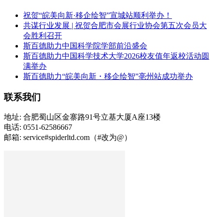
祝贺“皖美向新·移企绘智”宣城站顺利举办！
共谋行业发展 | 祝贺合肥市会展行业协会第五次会员大
会胜利召开
斯百德助力中国科学院学部前沿盛会
斯百德助力中国科学技术大学2026校友值年返校活动圆
满举办
斯百德助力“皖美向新・移企绘智”亳州站成功举办
联系我们
地址: 合肥蜀山区金寨路91号立基大厦A座13楼
电话: 0551-62586667
邮箱: service#spiderltd.com（#改为@）