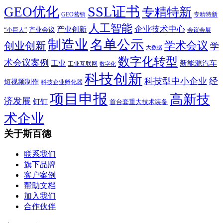
SSL证书
GEO优化
专精特新
GEO营销
专精特新
人工智能
企业技术中心
产业创新
产业会议
“小巨人”
会议会展
制造业
名单公示
学术会议
创业创新
学
大数据
数字化转型
术会议案例
工业
新能源汽车
工业互联网
数字化
科技创新
科技型中小企业
经
短视频制作
科技企业孵化器
项目申报
高新技
济发展
钉钉
首台套重大技术装备
术企业
关于斯百德
联系我们
旗下品牌
客户案例
帮助文档
加入我们
合作伙伴