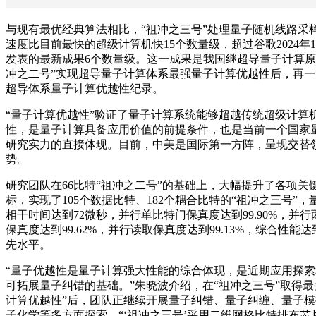
与现有最优经典算法相比，“祖冲之三号”处理量子随机线路采
速度比目前最快的超级计算机快15个数量级，超过谷歌2024年1
发表的最新成果6个数量级。这一成果是我国继超导量子计算原
冲之二号”实现超导量子计算体系最强量子计算优越性后，再一
超导体系量子计算优越性纪录。
“量子计算优越性”验证了量子计算系统能够超越传统超级计算
性，是量子计算具备应用价值的前提条件，也是当前一个国家
研究实力的直接体现。目前，中美是国际第一方阵，呈现交替
势。
研究团队在66比特“祖冲之二号”的基础上，大幅提升了各项关
标，实现了105个数据比特、182个耦合比特的“祖冲之三号”，
相干时间达到72微秒，并行单比特门保真度达到99.90%，并
保真度达到99.62%，并行读取保真度达到99.13%，综合性能
先水平。
“量子优越性是量子计算强大性能的综合体现，是近期应用探索
可拓展量子纠错的基础。”朱晓波介绍，在“祖冲之三号”取得最
计算优越性”后，团队正继续开展量子纠错、量子纠缠、量子模
子化学等多方面探索。“‘祖冲之三号’采用二维网格比特排布芯