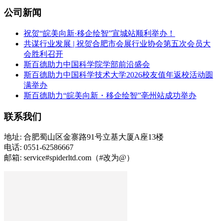
公司新闻
祝贺“皖美向新·移企绘智”宣城站顺利举办！
共谋行业发展 | 祝贺合肥市会展行业协会第五次会员大
会胜利召开
斯百德助力中国科学院学部前沿盛会
斯百德助力中国科学技术大学2026校友值年返校活动圆
满举办
斯百德助力“皖美向新・移企绘智”亳州站成功举办
联系我们
地址: 合肥蜀山区金寨路91号立基大厦A座13楼
电话: 0551-62586667
邮箱: service#spiderltd.com（#改为@）