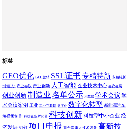
标签
SSL证书
GEO优化
专精特新
GEO营销
专精特新
人工智能
企业技术中心
产业创新
产业会议
“小巨人”
会议会展
制造业
名单公示
学术会议
创业创新
学
大数据
数字化转型
术会议案例
工业
新能源汽车
工业互联网
数字化
科技创新
科技型中小企业
经
短视频制作
科技企业孵化器
项目申报
高新技
济发展
钉钉
首台套重大技术装备