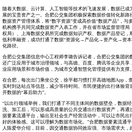
随着大数据、云计算、人工智能等技术的飞速发展，数据已成
展的宝贵资产之一。合肥公交集团积极探索数据价值转化新路
数据资产管理体系，将“数字资源”变成高价值“数据产品”，与
机构携手共同完成数据资产入表工作，并在省市场监督管理局
权局）、上海数据交易所完成数据知识产权、数据产品登记，
低利率融资，成功打通了数据“资源化→产品化→资产化→资本
化路径。
合肥公交集团信息中心工程师李璐告诉记者，合肥公交集团的
还广泛应用于城市治理领域，与高德、百度、腾讯等企业共享
业应用场景和市场价值，为城市交通智慧化管理提供有力支撑
在合肥，每次出门乘坐公交，徐平都习惯打开高德地图App，
实时到达站点等信息，减少等待时间。市民便捷的出行体验背
开数据的“幕后助力”。
“以出行领域举例，我们打通了不同主体间的数据壁垒，数据经
洗、加工后，可以形成高质量的公共交通出行数据资产，再通
据要素流通平台，输出至社会生产经营活动中，可以让市民出
好的体验感。这可以理解为数据市场化。”合肥数据要素流通平
人陈爱华介绍，目前，因交通数据协同效应强、市场需求大，