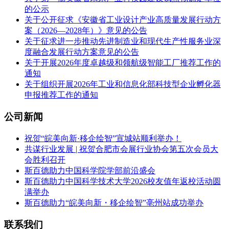
的公示
关于公开征求《安徽省工业设计产业高质量发展行动方
案（2026—2028年）》意见的公告
关于征求进一步推动先进制造业和现代生产性服务业深
度融合发展行动方案意见的公告
关于开展2026年度卓越级和领航级智能工厂推荐工作的
通知
关于组织开展2026年工业和信息化部科技型企业孵化器
申报推荐工作的通知
公司新闻
祝贺“皖美向新·移企绘智”宣城站顺利举办！
共谋行业发展 | 祝贺合肥市会展行业协会第五次会员大
会胜利召开
斯百德助力中国科学院学部前沿盛会
斯百德助力中国科学技术大学2026校友值年返校活动圆
满举办
斯百德助力“皖美向新・移企绘智”亳州站成功举办
联系我们