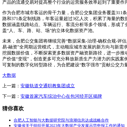
产品的流通交易对提高整个行业的运营服务效率起到了重要作
作为合肥市城市客运的骨干力量，合肥公交集团业务覆盖311
路和371条定制线路，年客运量超过3亿人次，积累了海量的数
数据涵盖线路站点、车辆运行、客流分析等多个领域，形成了
盖“人、车、路、站、场”的立体化数据资产池。
未来，合肥公交集团将继续完善“数据采集-治理-确权合规-评估
易-融资”全周期运营模式，主动顺应城市发展的新方向与新需
挖掘数据价值，不断探索更多数据资产融资新路径，进一步推
产价值“变现”，创造更多可充分释放新质生产力潜力的实践案
可复制的数字化转型路径，为合肥建设“数字强市”贡献公交力
大数据
上一篇：
安徽轨道交通职教集团成立
下一篇：
安徽首家汽车综治中心在包河经开区揭牌
猜你喜欢
合肥人工智能与大数据研究院与浪潮信息达成战略合作
安徽省关于组织开展2023年大数据产业发展示范申报工作的通知