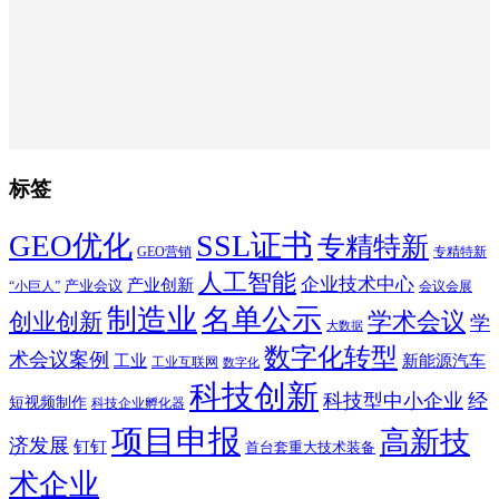
标签
SSL证书
GEO优化
专精特新
GEO营销
专精特新
人工智能
企业技术中心
产业创新
产业会议
“小巨人”
会议会展
制造业
名单公示
学术会议
创业创新
学
大数据
数字化转型
术会议案例
工业
新能源汽车
工业互联网
数字化
科技创新
科技型中小企业
经
短视频制作
科技企业孵化器
项目申报
高新技
济发展
钉钉
首台套重大技术装备
术企业