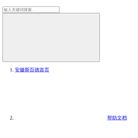
安徽斯百德
首页
帮助文档