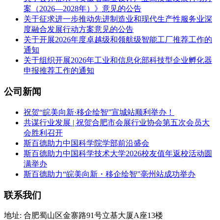
案（2026—2028年）》意见的公告
关于征求进一步推动先进制造业和现代生产性服务业深
度融合发展行动方案意见的公告
关于开展2026年度卓越级和领航级智能工厂推荐工作的
通知
关于组织开展2026年工业和信息化部科技型企业孵化器
申报推荐工作的通知
公司新闻
祝贺“皖美向新·移企绘智”宣城站顺利举办！
共谋行业发展 | 祝贺合肥市会展行业协会第五次会员大
会胜利召开
斯百德助力中国科学院学部前沿盛会
斯百德助力中国科学技术大学2026校友值年返校活动圆
满举办
斯百德助力“皖美向新・移企绘智”亳州站成功举办
联系我们
地址: 合肥蜀山区金寨路91号立基大厦A座13楼