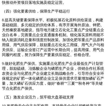
快推动外资项目落地实施及稳定运营。
（四）强化要素供给，保障生产平稳运行
8.提高关键要素保障水平。积极拓展石化原料供给渠道，构建
基础稳固、多元稳定的供给体系，有序开展海外原油、钾肥、
天然橡胶基地建设。指导地方建立石化化工重点产业链重点企
业白名单，完善重点企业直通服务机制。细化落实原料用能不
纳入能源消耗总量和强度控制政策。加强化肥等重点产品原料
用煤、用气供应保障，鼓励重点石化化工用煤、用气大户与相
关供应、运输企业签订产运需中长期合同，提高用煤、用气合
同履约程度，努力保障生产要素供应稳定、价格合理。
9.做好化肥生产保供。实施重点化肥生产企业最低生产计划管
理，鼓励硫磺、冶炼酸企业与磷肥生产企业，供销合作社系统
农资企业与化肥生产企业建立长期战略合作，引导符合安全环
保规定的矿肥一体化磷肥企业立足保供需求尽量增加磷矿石产
量，加大磷矿石供应力度，做好“春耕”“三夏”“秋冬种”等关键
节点化肥生产保供。
（五）激发企业活力，筑牢稳大盘基础支撑
10.发挥骨干企业主力军作用。支持骨干企业以战略性新兴产