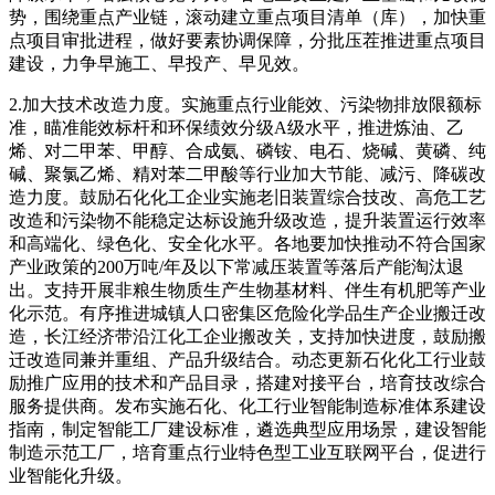
势，围绕重点产业链，滚动建立重点项目清单（库），加快重
点项目审批进程，做好要素协调保障，分批压茬推进重点项目
建设，力争早施工、早投产、早见效。
2.加大技术改造力度。实施重点行业能效、污染物排放限额标
准，瞄准能效标杆和环保绩效分级A级水平，推进炼油、乙
烯、对二甲苯、甲醇、合成氨、磷铵、电石、烧碱、黄磷、纯
碱、聚氯乙烯、精对苯二甲酸等行业加大节能、减污、降碳改
造力度。鼓励石化化工企业实施老旧装置综合技改、高危工艺
改造和污染物不能稳定达标设施升级改造，提升装置运行效率
和高端化、绿色化、安全化水平。各地要加快推动不符合国家
产业政策的200万吨/年及以下常减压装置等落后产能淘汰退
出。支持开展非粮生物质生产生物基材料、伴生有机肥等产业
化示范。有序推进城镇人口密集区危险化学品生产企业搬迁改
造，长江经济带沿江化工企业搬改关，支持加快进度，鼓励搬
迁改造同兼并重组、产品升级结合。动态更新石化化工行业鼓
励推广应用的技术和产品目录，搭建对接平台，培育技改综合
服务提供商。发布实施石化、化工行业智能制造标准体系建设
指南，制定智能工厂建设标准，遴选典型应用场景，建设智能
制造示范工厂，培育重点行业特色型工业互联网平台，促进行
业智能化升级。