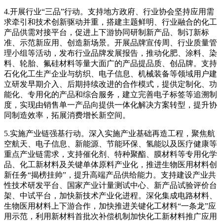
4.开展行业“三品”行动。支持地方政府、行业协会坚持应用需
求牵引和技术创新驱动并重，搭建主题鲜明、行业融合的化工
产品供需对接平台，促进上下游协同研制新产品、制订新标
准、示范新应用、创造新场景。开展品牌宣传周、行业质量管
理小组等活动，发布行业品牌发展报告，推动化肥、涂料、染
料、轮胎、氟硅材料等量大面广的产品提品质、创品牌。支持
石化化工生产企业与纺织、电子信息、机械装备等领域用户建
立研发早期介入、后期持续改进的合作模式，提供定制化、功
能化、专用化的产品和综合服务，建立完善电子标签等追溯制
度，实现由销售单一产品向提供一体化解决方案转型，提升协
同制造效率，拓展消费增长新空间。
5.实施产业链强基行动。深入实施产业基础再造工程，聚焦航
空航天、电子信息、新能源、节能环保、氢能以及医疗健康等
重点产业链需求，支持催化剂、特种聚酯、膜材料等专用化学
品、化工新材料及关键单体原料产业化，推进生物医用材料创
新任务“揭榜挂帅”，提升高端产品供给能力。支持建设产业共
性技术研发平台、国家产业计量测试中心、新产品试验评价台
架、中试平台，加快新技术产业化进程。深化集成电路材料、
生物医用材料上下游合作，加快推进关键化工材料“一条龙”应
用示范，利用新材料首批次补偿机制加快化工新材料推广应用