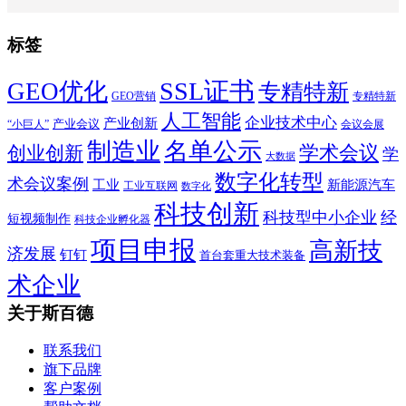
标签
SSL证书
GEO优化
专精特新
GEO营销
专精特新
人工智能
企业技术中心
产业创新
产业会议
“小巨人”
会议会展
制造业
名单公示
学术会议
创业创新
学
大数据
数字化转型
术会议案例
工业
新能源汽车
工业互联网
数字化
科技创新
科技型中小企业
经
短视频制作
科技企业孵化器
项目申报
高新技
济发展
钉钉
首台套重大技术装备
术企业
关于斯百德
联系我们
旗下品牌
客户案例