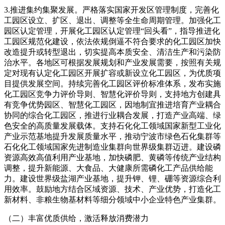
3.推进集约集聚发展。严格落实国家开发区管理制度，完善化
工园区设立、扩区、退出、调整等全生命周期管理。加强化工
园区认定管理，开展化工园区认定管理“回头看”，指导推进化
工园区规范化建设，依法依规倒逼不符合要求的化工园区加快
改造提升或转型退出，切实提高本质安全、清洁生产和污染防
治水平。各地区可根据发展规划和产业发展需要，按照有关规
定对现有认定化工园区开展扩容或新设立化工园区，为优质项
目提供发展空间。持续完善化工园区评价标准体系，发布实施
化工园区竞争力评价导则、智慧化评价导则，支持地方创建具
有竞争优势园区、智慧化工园区，因地制宜推进培育产业耦合
协同的综合化工园区，推进行业耦合发展，打造产业高端、绿
色安全的高质量发展载体。支持石化化工领域国家新型工业化
产业示范基地提升发展质量水平，推动宁波市绿色石化集群等
石化化工领域国家先进制造业集群向世界级集群迈进。建设磷
资源高效高值利用产业基地，加快磷肥、黄磷等传统产业结构
调整，提升新能源、大食品、大健康所需磷化工产品供给能
力。建设世界级盐湖产业基地，提升钾、锂、硼等资源综合利
用效率。鼓励地方结合区域资源、技术、产业优势，打造化工
新材料、非粮生物基材料等细分领域中小企业特色产业集群。
（二）丰富优质供给，激活释放消费潜力