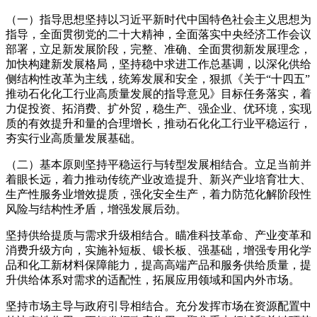
（一）指导思想坚持以习近平新时代中国特色社会主义思想为
指导，全面贯彻党的二十大精神，全面落实中央经济工作会议
部署，立足新发展阶段，完整、准确、全面贯彻新发展理念，
加快构建新发展格局，坚持稳中求进工作总基调，以深化供给
侧结构性改革为主线，统筹发展和安全，狠抓《关于“十四五”
推动石化化工行业高质量发展的指导意见》目标任务落实，着
力促投资、拓消费、扩外贸，稳生产、强企业、优环境，实现
质的有效提升和量的合理增长，推动石化化工行业平稳运行，
夯实行业高质量发展基础。
（二）基本原则坚持平稳运行与转型发展相结合。立足当前并
着眼长远，着力推动传统产业改造提升、新兴产业培育壮大、
生产性服务业增效提质，强化安全生产，着力防范化解阶段性
风险与结构性矛盾，增强发展后劲。
坚持供给提质与需求升级相结合。瞄准科技革命、产业变革和
消费升级方向，实施补短板、锻长板、强基础，增强专用化学
品和化工新材料保障能力，提高高端产品和服务供给质量，提
升供给体系对需求的适配性，拓展应用领域和国内外市场。
坚持市场主导与政府引导相结合。充分发挥市场在资源配置中