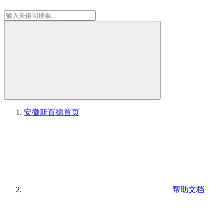
安徽斯百德
首页
帮助文档