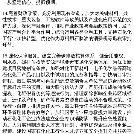
一步坚定信心、提振预期。
14.完善财政政策。充分利用现有渠道，加大对关键材料、共
性技术、重大装备、工控软件等攻关以及产业化应用示范的支
持力度。深化产融合作，推动产业政策与金融政策协同，发挥
国家产融合作平台作用，综合运用各类金融工具，支持石化化
工行业加快转型。优化作为原料用石脑油的消费税等退税审批
环节。
15.强化保障服务。建立完善碳排放核算体系，健全用能权、
用水权、碳排放权等资源环境要素市场化交易体系，为优质新
建项目落地创造条件。加强对化工新材料、电子化学品等高端
石化化工产品项目以及中试项目的服务和指导，加快项目审批
进程。鼓励实施与可再生能源资源耦合且单位产品综合能效优
于标杆水平的项目。加大联合执法力度，严厉打击成品油偷税
漏税、化肥假冒伪劣等违法行为。清理废除影响企业跨区域经
营、迁移及产能、矿产等要素资源自由流动的不合理政策。倡
导行业自律，推进责任关怀，鼓励将责任关怀实施准则与安全
环保管理体系有效融合。加强国家专业应急救援力量建设，推
动石化化工企业依法建立企业专职消防队，提升应急处置能
力。大力实施制造业人才支持计划，培养优秀企业家和卓越工
程师。建设国家石化化工行业人才培养和安全提升公共服务平