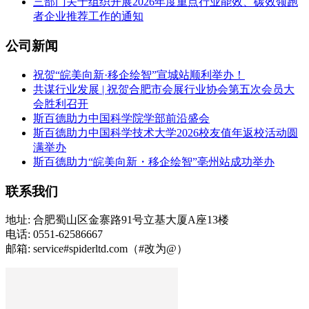
三部门关于组织开展2026年度重点行业能效、碳效领跑
者企业推荐工作的通知
公司新闻
祝贺“皖美向新·移企绘智”宣城站顺利举办！
共谋行业发展 | 祝贺合肥市会展行业协会第五次会员大
会胜利召开
斯百德助力中国科学院学部前沿盛会
斯百德助力中国科学技术大学2026校友值年返校活动圆
满举办
斯百德助力“皖美向新・移企绘智”亳州站成功举办
联系我们
地址: 合肥蜀山区金寨路91号立基大厦A座13楼
电话: 0551-62586667
邮箱: service#spiderltd.com（#改为@）