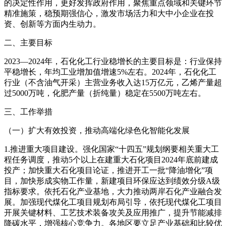
的决定性作用，更好发挥政府作用，聚焦重点领域和关键环节
精准施策，稳预期强信心，激发市场活力和大中小企业在投
资、创新等方面内生动力。
二、主要目标
2023—2024年，石化化工行业稳增长的主要目标是：行业保持
平稳增长，年均工业增加值增速5%左右。2024年，石化化工
行业（不含油气开采）主营业务收入达15万亿元，乙烯产量超
过5000万吨，化肥产量（折纯量）稳定在5500万吨左右。
三、工作举措
（一）扩大有效投资，推动高端化绿色化智能化发展
1.推进重大项目建设。强化国家“十四五”规划纲要相关重大工
程任务调度，推动5个以上在建重大石化项目2024年底前建成
投产；加快重大石化项目论证，推进开工一批“降油增化”项
目，加快形成实物工作量，新建项目环保应达到绩效分级A级
指标要求。依托石化产业基地，大力推动两岸石化产业融合发
展。加强现代煤化工项目规划布局引导，依托现代煤化工项目
开展关键材料、工艺技术装备攻关及应用推广，提升节能减排
降碳水平，增强核心竞争力。各地区要立足产业基础和比较优