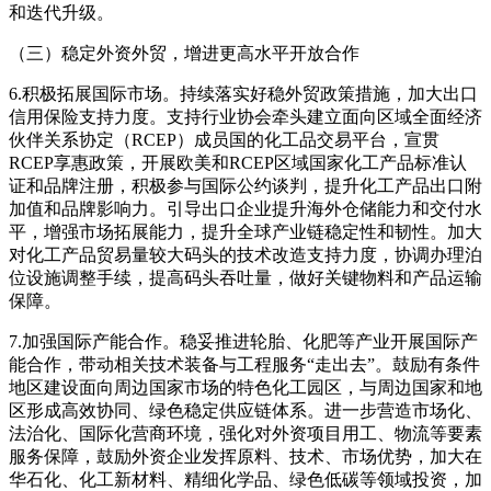
和迭代升级。
（三）稳定外资外贸，增进更高水平开放合作
6.积极拓展国际市场。持续落实好稳外贸政策措施，加大出口
信用保险支持力度。支持行业协会牵头建立面向区域全面经济
伙伴关系协定（RCEP）成员国的化工品交易平台，宣贯
RCEP享惠政策，开展欧美和RCEP区域国家化工产品标准认
证和品牌注册，积极参与国际公约谈判，提升化工产品出口附
加值和品牌影响力。引导出口企业提升海外仓储能力和交付水
平，增强市场拓展能力，提升全球产业链稳定性和韧性。加大
对化工产品贸易量较大码头的技术改造支持力度，协调办理泊
位设施调整手续，提高码头吞吐量，做好关键物料和产品运输
保障。
7.加强国际产能合作。稳妥推进轮胎、化肥等产业开展国际产
能合作，带动相关技术装备与工程服务“走出去”。鼓励有条件
地区建设面向周边国家市场的特色化工园区，与周边国家和地
区形成高效协同、绿色稳定供应链体系。进一步营造市场化、
法治化、国际化营商环境，强化对外资项目用工、物流等要素
服务保障，鼓励外资企业发挥原料、技术、市场优势，加大在
华石化、化工新材料、精细化学品、绿色低碳等领域投资，加