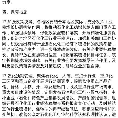
力度。
四、保障措施
12.加强政策统筹。各地区要结合本地区实际，充分发挥工业
稳增长协调机制作用，将推动石化化工稳增长纳入部门重点工
作，加强组织领导，强化政策配套和落实，开展精准化服务保
障，促进本地区石化化工行业平稳运行。加强相关部门工作协
同，积极推出有利于促进石化化工经济平稳增长的政策举措，
推动政策精准发力，进一步释放政策效应。有关企业要把稳增
长、促转型放在更加突出位置，细化落实稳增长目标任务，筑
牢长期提质增效基础。有关行业协会要发挥桥梁纽带作用，及
时反馈政策落实情况及对策建议，引导企业加强自律。
13.强化预期管理。聚焦石化化工大省、重点子行业、重点化
工园区和重点企业开展运行监测调度，跟踪监测重点产品产
销、价格、库存、开工率及进出口，以及重点行业市场需求、
重大项目建设等情况，定期发布石油和化工行业景气指数、中
小企业（石化）特色产业集群发展指数、产能预警报告等。组
织开展石化化工行业经济稳增长系列报道宣传活动，及时总结
宣传行业稳增长、促转型的典型经验做法，积极回应舆情和民
众关切，改善公众对石化化工行业的科学认知和理性认识，进