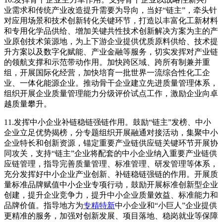
业需求和传统产业改造提升需要为导向，当好“链主”，牵头针
对应用场景和技术创新转化关键环节，打造以丰富化工新材料
和专用化学品供给、增加关键共性技术创新解决方案为主的产
业原创技术策源地，为上下游企业提供优质原料供给、技术提
升方案以及数字化赋能、产业金融等服务，切实发挥对产业链
的领航支撑和示范带动作用。加快跨区域、跨所有制兼并重
组，开展国际化经营，加快培育一批世界一流综合性化工企
业、一体化能源企业。推动骨干企业建立先进质量管理体系，
组织开展企业质量管理能力分级评价试点工作，激励企业向卓
越质量攀升。
11.发挥中小企业补链稳链强链作用。鼓励“链主”发榜、中小
企业立足优势揭榜，分专题组织开展融通对接活动，集聚中小
企业特长和创新资源，锚定重要产业链供应链关键环节开展协
同攻关，支持“链主”企业将配套的中小企业纳入重要产业链供
应链管理，指导完善质量管理、标准管理、研发管理等体系，
充分发挥好中小企业产业创新、补链稳链强链的作用。开展质
量标准品牌赋值中小企业专项行动，鼓励开展标准创新型企业
创建，提升企业竞争力，提升中小企业质量效益、标准能力和
品牌价值。指导地方为
专精特新
中小企业和“小巨人”企业提供
更精准的服务，加强对创新发展、项目落地、稳岗就业等保障