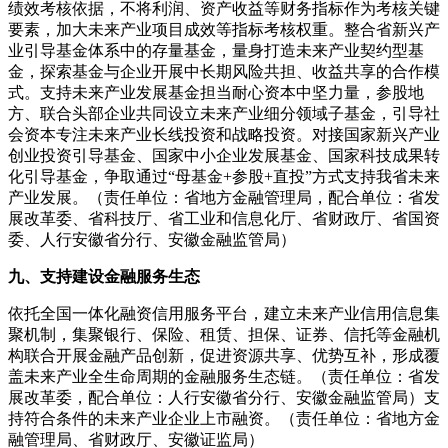
绩效考核依据，不将利润、资产收益等财务指标作为考核关键
要素，加大未来产业项目成效等指标考核权重。整合省新兴产
业引导基金体系中的存量基金，量身打造未来产业契约型基
金，探索基金与企业开展中长期风险共担、收益共享的合作模
式。支持未来产业发展基金担当耐心资本中坚力量，参股地
方、联合头部企业共同设立未来产业细分领域子基金，引导社
会资本专注未来产业长线投资和战略投资。对接国家新兴产业
创业投资引导基金、国家中小企业发展基金、国家科技成果转
化引导基金，争取通过“母基金+参股+直投”方式支持我省未来
产业发展。（责任单位：省地方金融管理局，配合单位：省发
展改革委、省科技厅、省工业和信息化厅、省财政厅、省国资
委、人行安徽省分行、安徽金融监管局）
九、支持建设金融服务生态
依托全国一体化融资信用服务平台，建立未来产业信用信息集
聚机制，集聚银行、保险、租赁、担保、证券、信托等金融机
构联合开展金融产品创新，促进资源共享、优势互补，形成覆
盖未来产业全生命周期的金融服务生态链。（责任单位：省发
展改革委，配合单位：人行安徽省分行、安徽金融监管局）支
持符合条件的未来产业企业上市融资。（责任单位：省地方金
融管理局、省财政厅、安徽证监局）