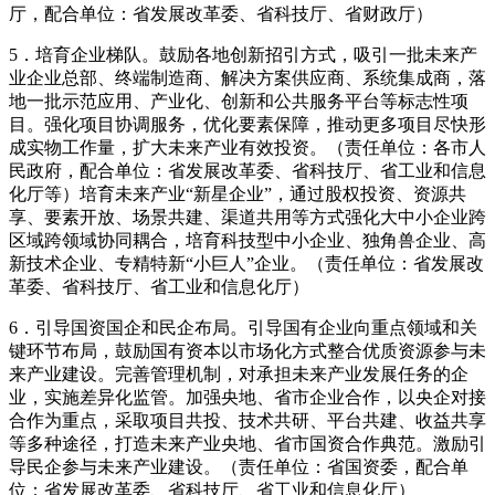
厅，配合单位：省发展改革委、省科技厅、省财政厅）
5．培育企业梯队。鼓励各地创新招引方式，吸引一批未来产
业企业总部、终端制造商、解决方案供应商、系统集成商，落
地一批示范应用、产业化、创新和公共服务平台等标志性项
目。强化项目协调服务，优化要素保障，推动更多项目尽快形
成实物工作量，扩大未来产业有效投资。（责任单位：各市人
民政府，配合单位：省发展改革委、省科技厅、省工业和信息
化厅等）培育未来产业“新星企业”，通过股权投资、资源共
享、要素开放、场景共建、渠道共用等方式强化大中小企业跨
区域跨领域协同耦合，培育科技型中小企业、独角兽企业、高
新技术企业、专精特新“小巨人”企业。（责任单位：省发展改
革委、省科技厅、省工业和信息化厅）
6．引导国资国企和民企布局。引导国有企业向重点领域和关
键环节布局，鼓励国有资本以市场化方式整合优质资源参与未
来产业建设。完善管理机制，对承担未来产业发展任务的企
业，实施差异化监管。加强央地、省市企业合作，以央企对接
合作为重点，采取项目共投、技术共研、平台共建、收益共享
等多种途径，打造未来产业央地、省市国资合作典范。激励引
导民企参与未来产业建设。（责任单位：省国资委，配合单
位：省发展改革委、省科技厅、省工业和信息化厅）