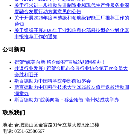
关于征求进一步推动先进制造业和现代生产性服务业深
度融合发展行动方案意见的公告
关于开展2026年度卓越级和领航级智能工厂推荐工作的
通知
关于组织开展2026年工业和信息化部科技型企业孵化器
申报推荐工作的通知
公司新闻
祝贺“皖美向新·移企绘智”宣城站顺利举办！
共谋行业发展 | 祝贺合肥市会展行业协会第五次会员大
会胜利召开
斯百德助力中国科学院学部前沿盛会
斯百德助力中国科学技术大学2026校友值年返校活动圆
满举办
斯百德助力“皖美向新・移企绘智”亳州站成功举办
联系我们
地址: 合肥蜀山区金寨路91号立基大厦A座13楼
电话: 0551-62586667