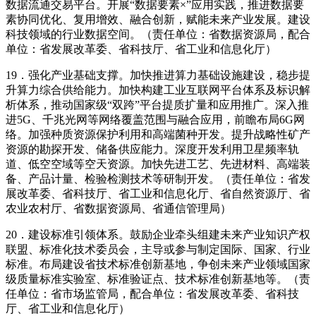
数据流通交易平台。开展“数据要素×”应用实践，推进数据要
素协同优化、复用增效、融合创新，赋能未来产业发展。建设
科技领域的行业数据空间。（责任单位：省数据资源局，配合
单位：省发展改革委、省科技厅、省工业和信息化厅）
19．强化产业基础支撑。加快推进算力基础设施建设，稳步提
升算力综合供给能力。加快构建工业互联网平台体系及标识解
析体系，推动国家级“双跨”平台提质扩量和应用推广。深入推
进5G、千兆光网等网络覆盖范围与融合应用，前瞻布局6G网
络。加强种质资源保护利用和高端菌种开发。提升战略性矿产
资源的勘探开发、储备供应能力。深度开发利用卫星频率轨
道、低空空域等空天资源。加快先进工艺、先进材料、高端装
备、产品计量、检验检测技术等研制开发。（责任单位：省发
展改革委、省科技厅、省工业和信息化厅、省自然资源厅、省
农业农村厅、省数据资源局、省通信管理局）
20．建设标准引领体系。鼓励企业牵头组建未来产业知识产权
联盟、标准化技术委员会，主导或参与制定国际、国家、行业
标准。布局建设省技术标准创新基地，争创未来产业领域国家
级质量标准实验室、标准验证点、技术标准创新基地等。（责
任单位：省市场监管局，配合单位：省发展改革委、省科技
厅、省工业和信息化厅）