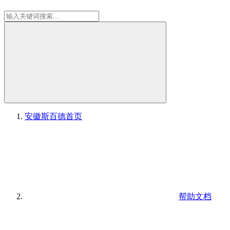
安徽斯百德
首页
帮助文档