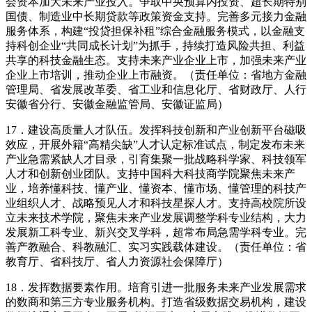
会资本加大未来产业投入。争取中央预算内投资、超长期特别
国债、制造业中长期贷款等政策资金支持。完善多元接力金融
服务体系，构建“投贷担保补租”综合金融服务模式，以金融支
持科创企业“共同成长计划”为抓手，持续打造风险共担、利益
共享的科技金融生态。支持未来产业企业上市，加强未来产业
企业上市培训，推动企业上市融资。（责任单位：省地方金融
管理局、省发展改革委、省工业和信息化厅、省财政厅、人行
安徽省分行、安徽金融监管局、安徽证监局）
17．建设高质量人才队伍。发挥科技创新和产业创新平台磁吸
效应，开展外籍“高精尖缺”人才认定标准试点，制定发布未来
产业急需紧缺人才目录，引育集聚一批战略科学家、科技领军
人才和创新创业团队。支持中国科大科技商学院聚焦未来产
业，培养懂科技、懂产业、懂资本、懂市场、懂管理的科技产
业组织人才、战略预见人才和科技星探人才。支持高校院所设
立未来技术学院，聚焦未来产业发展调整学科专业结构，大力
发展新工科专业、新兴交叉学科，超常布局急需学科专业。完
善产教融合、科教融汇、实习实践载体建设。（责任单位：省
教育厅、省科技厅、省人力资源社会保障厅）
18．发挥数据要素作用。培育引进一批服务未来产业发展需求
的数商和第三方专业服务机构。打造省级数据交易机构，建设