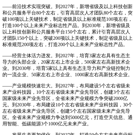
——前沿技术实现突破。到2027年，新增省级及以上科技创新
和公共服务平台80个左右，引育高层次人才团队80个左右，突
破100项以上关键技术，制定省级及以上标准规范100项左右，
打造100个以上未来产业标志性产品。到2030年，新增省级及
以上科技创新和公共服务平台150个左右，累计引育高层次人
才团队150个以上，突破200项以上关键技术，制定省级及以上
标准规范200项左右，打造200个以上未来产业标志性产品。
——经营主体活力迸发。到2027年，培育3家左右具有生态主
导力的头部企业，20家左右上市企业，500家左右高新技术企
业。到2030年，培育5家以上具有生态主导力和产业链控制力
的一流企业、50家左右上市企业、1000家左右高新技术企业。
——产业规模快速壮大。到2027年，布局建设5个左右省级未
来产业科技园，10个左右省级未来产业先导区，创建3个左右
国家级未来产业先导区，全省未来产业规模力争突破2000亿
元。到2030年，布局建设10个左右省级未来产业科技园，30个
左右省级未来产业先导区，创建5个左右国家级未来产业先导
区。全省未来产业规模力争达到5000亿元，打造空天信息、通
用智能、低碳能源3个1000亿元未来产业。
——发展生态更加优化。到2027年，打造50个左右未来产业标