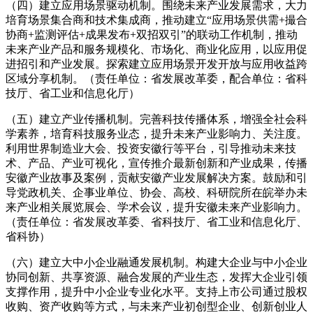
（四）建立应用场景驱动机制。围绕未来产业发展需求，大力
培育场景集合商和技术集成商，推动建立“应用场景供需+撮合
协商+监测评估+成果发布+双招双引”的联动工作机制，推动
未来产业产品和服务规模化、市场化、商业化应用，以应用促
进招引和产业发展。探索建立应用场景开发开放与应用收益跨
区域分享机制。（责任单位：省发展改革委，配合单位：省科
技厅、省工业和信息化厅）
（五）建立产业传播机制。完善科技传播体系，增强全社会科
学素养，培育科技服务业态，提升未来产业影响力、关注度。
利用世界制造业大会、投资安徽行等平台，引导推动未来技
术、产品、产业可视化，宣传推介最新创新和产业成果，传播
安徽产业故事及案例，贡献安徽产业发展解决方案。鼓励和引
导党政机关、企事业单位、协会、高校、科研院所在皖举办未
来产业相关展览展会、学术会议，提升安徽未来产业影响力。
（责任单位：省发展改革委、省科技厅、省工业和信息化厅、
省科协）
（六）建立大中小企业融通发展机制。构建大企业与中小企业
协同创新、共享资源、融合发展的产业生态，发挥大企业引领
支撑作用，提升中小企业专业化水平。支持上市公司通过股权
收购、资产收购等方式，与未来产业初创型企业、创新创业人