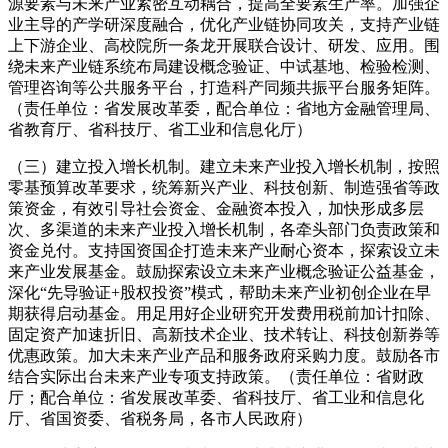
源要素与未来产业紧密互动耦合，提高全要素生产率。加强企
业主导的产学研深度融合，优化产业链协同攻关，支持产业链
上下游企业、高校院所一条龙开展联合设计、研发、应用。围
绕未来产业链系统布局建设概念验证、中试基地、检验检测、
管理咨询等公共服务平台，打造科产同频共振平台服务矩阵。
（责任单位：省发展改革委，配合单位：省地方金融管理局、
省教育厅、省科技厅、省工业和信息化厅）
（三）建立投入增长机制。建立未来产业投入增长机制，按照
零基预算改革要求，统筹新兴产业、科技创新、制造强省等政
策资金，有效引导社会资金、金融资本投入，加快形成多层
次、多渠道的未来产业投入增长机制，各牵头部门负责政策和
资金兑付。支持国资国企打造未来产业耐心资本，探索设立未
来产业发展基金。鼓励探索设立未来产业概念验证公益基金，
深化“先导验证+股权投资”模式，帮助未来产业初创企业在早
期获得启动基金。用足用好企业研究开发费用税前加计扣除、
固定资产加速折旧、高新技术企业、技术转让、科技创新券等
优惠政策。加大未来产业产品和服务政府采购力度。鼓励各市
结合实际出台未来产业专项支持政策。（责任单位：省财政
厅；配合单位：省发展改革委、省科技厅、省工业和信息化
厅、省国资委、省税务局，各市人民政府）