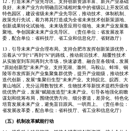
12．打造未来产业先导区。支持创新资源丰富、新兴产业基础
良好、未来产业方向明确且区域相对集中的省级以上开发区或
特色园区，建设省级未来产业先导区，推动技术、体制机制、
政策先行先试，着力将其打造成为全省未来技术创新策源地、
创新成果转化试验地、未来场景应用引领地、未来产业发展集
聚地。争创国家未来产业先导区。（责任单位：省发展改革
委，配合单位：省科技厅、省工业和信息化厅、省财政厅）
13．引导未来产业合理布局。支持合肥市发挥创新策源优势，
沿着从“0”到“1”再到“N”的路线，推动前沿技术、颠覆性技术
从实验室到车间再到大市场，快速渗透、融合至各领域，发展
“原始创新型”未来产业。支持芜湖、滁州、马鞍山、蚌埠、铜
陵等市发挥新兴产业集聚集群优势，提升产业能级，推动技术
迭代创新，发展“集聚衍生型”未来产业。支持皖北、皖西、大
黄山地区，充分运用数智技术、生物技术等新技术提档升级传
统优势产业，发展“赋能改造型”未来产业。引导各地强化前瞻
谋划和统筹布局，围绕优势方向、细分赛道，差异化、特色化
培育发展未来产业，避免盲目跟风、一哄而上。（责任单位：
省发展改革委，配合单位：省科技厅、省工业和信息化厅）
（五）机制改革赋能行动