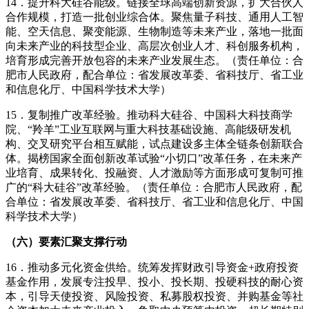
14．提升科大硅谷能级。链接全球高端创新资源，扩大合伙人
合作规模，打造一批创业综合体。聚焦量子科技、通用人工智
能、空天信息、聚变能源、生物制造等未来产业，落地一批面
向未来产业的科技型企业、高层次创业人才、科创服务机构，
培育形成完善开放包容的未来产业发展生态。（责任单位：合
肥市人民政府，配合单位：省发展改革委、省科技厅、省工业
和信息化厅、中国科学技术大学）
15．复制推广改革经验。推动科大硅谷、中国科大科技商学
院、“羚羊”工业互联网与重大科技基础设施、高能级研发机
构、交叉研究平台相互赋能，试点建设多主体全链条创新联合
体。揭榜国家全面创新改革试验“小切口”改革任务，在未来产
业培育、成果转化、投融资、人才激励等方面形成可复制可推
广的“科大硅谷”改革经验。（责任单位：合肥市人民政府，配
合单位：省发展改革委、省科技厅、省工业和信息化厅、中国
科学技术大学）
（六）要素汇聚支撑行动
16．推动多元化资金供给。统筹发挥财政引导资金+政府投资
基金作用，发展专注投早、投小、投长期、投硬科技的耐心资
本，引导天使投资、风险投资、私募股权投资、并购基金等社