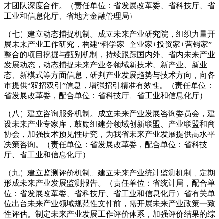
才团队深度合作。（责任单位：省发展改革委、省科技厅、省
工业和信息化厅、省地方金融管理局）
（七）建立动态捕捉机制。成立未来产业研究院，组织力量开
展未来产业工作研究，构建“科学家+企业家+投资家+营销家”
整合的项目挖掘与甄别机制，持续跟踪国内外、省内未来产业
发展动态，动态捕捉未来产业各领域新技术、新产业、新业
态、新模式等方面信息，研判产业发展趋势与技术方向，向各
市提供“双招双引”信息，增强招引精准有效性。（责任单位：
省发展改革委，配合单位：省科技厅、省工业和信息化厅）
（八）建立咨询服务机制。成立未来产业发展咨询委员会，建
设未来产业专家库，鼓励组建分领域创新联盟、产业联盟和商
协会，加强技术预见性研究，为我省未来产业发展提供高水平
决策咨询。（责任单位：省发展改革委，配合单位：省科技
厅、省工业和信息化厅）
（九）建立监测评价机制。建立未来产业统计监测机制，定期
形成未来产业发展监测报告。（责任单位：省统计局，配合单
位：省发展改革委、省科技厅、省工业和信息化厅）省有关单
位出台未来产业领域规范性文件前，需开展未来产业政策一致
性评估。制定未来产业发展工作评价体系，加强评价结果的综