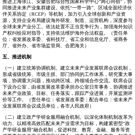
推进上海张江、安徽合肥综合性国家科学中心“两心同创”，协
同推进未来产业集群建设。依托“一带一路”、区域全面经济伙
伴关系协定（RCEP）等机制，加力引入全球创新和产业资
源，支持企业布局建设海外研发、制造、运营机构，深度参与
全球未来产业分工。依法处置不正当竞争行为，加强海外知识
产权纠纷应对指导，支持依法维护海外合法权益。（责任单
位：省发展改革委、省科技厅、省工业和信息化厅、省商务
厅、省外办、省市场监管局、合肥海关）
五、推进机制
（一）建立统筹协调机制。建立未来产业发展联席会议机制，
形成省级统筹、市级主抓、部门协同的工作体系，研究重大事
项，协调重大问题，推动跨区域、跨领域合作交流。联席会议
下设办公室，由省发展改革委承担办公室日常事务，协调推进
未来产业政策、目标、任务落实，跟踪产业进展，开展监测评
价等工作。（责任单位：省发展改革委；配合单位：省未来产
业发展联席会议成员单位，各市人民政府）
（二）建立政产学研金服用融合机制。以深化体制机制改革为
动力、以精准高效匹配未来产业需求为目标，构建紧密型“政
产学研金服用”融合机制，促进科技、教育、金融、服务等资