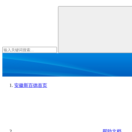
安徽斯百德
首页
帮助文档