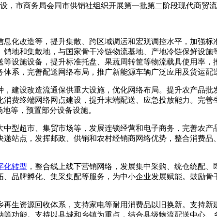
体系建设，市商务局会同市供销社组织开展第一批第二阶段现代商
信息化改造等，提升集散、跨区域调运和宏观调控水平，加强标
、销地和集散地，与国家骨干冷链物流基地、产地冷链保鲜设施
送等设施设备，提升标准托盘、果蔬周转筐等物流载具使用率，
务体系，完善配送网络布局，推广新能源车辆广泛应用及货运配
种，建设改造流通保供重大设施，优化网络布局。提升农产品批
化消费终端网络网点建设，提升末端配送、应急投放能力。完善
场地等，预置部分设备设施。
大中型超市、集贸市场等，发展连锁经营和电子商务，完善农产
快递站点，发挥邮政、供销和农村经销商网络优势，整合消费品
字化转型
，整合线上线下营销网络，发展集中采购、统仓统配、
拓、品牌孵化、集采集配等服务，为中小企业发展赋能。鼓励骨
乡再生资源回收体系，支持家电等耐用消费品以旧换新。支持新
纳等功能。支持以县城和乡镇为重点，结合县级物流配送中心、