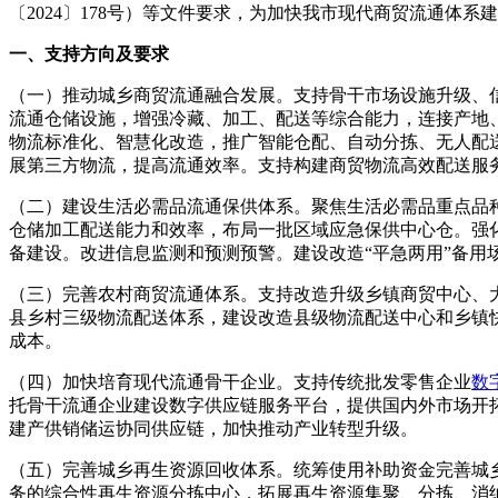
〔2024〕178号）等文件要求，为加快我市现代商贸流通
一、支持方向及要求
（一）推动城乡商贸流通融合发展。支持骨干市场设施升级、
流通仓储设施，增强冷藏、加工、配送等综合能力，连接产地
物流标准化、智慧化改造，推广智能仓配、自动分拣、无人配
展第三方物流，提高流通效率。支持构建商贸物流高效配送服
（二）建设生活必需品流通保供体系。聚焦生活必需品重点品
仓储加工配送能力和效率，布局一批区域应急保供中心仓。强
备建设。改进信息监测和预测预警。建设改造“平急两用”备用
（三）完善农村商贸流通体系。支持改造升级乡镇商贸中心、
县乡村三级物流配送体系，建设改造县级物流配送中心和乡镇
成本。
（四）加快培育现代流通骨干企业。支持传统批发零售企业
数
托骨干流通企业建设数字供应链服务平台，提供国内外市场开
建产供销储运协同供应链，加快推动产业转型升级。
（五）完善城乡再生资源回收体系。统筹使用补助资金完善城
务的综合性再生资源分拣中心，拓展再生资源集聚、分拣、消