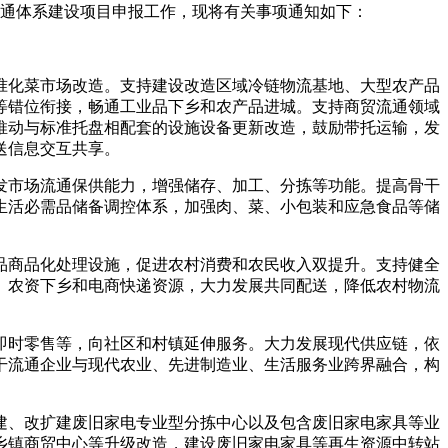
贸流通体系建设项目申报工作，现将有关事项通知如下：
准化菜市场改造。支持建设改造区域冷链物流基地、大型农产品
等错位衔接，畅通工业品下乡和农产品进城。支持商贸流通领域
推动与标准托盘相配套的设施设备更新改造，鼓励带托运输，发
送信息交互共享。
发市场流通保供能力，增强储存、加工、分拣等功能。提高骨干
生活必需品储备调控体系，加强肉、菜、小包装和应急食品等储
品商品化处理设施，促进农村消费和农民收入双提升。支持健全
、农资下乡和电商快递资源，大力发展共同配送，降低农村物流
即时零售等，向社区和村镇延伸服务。大力发展现代供应链，依
干流通企业与现代农业、先进制造业、生活服务业跨界融合，构
建、改扩建废旧家电专业型分拣中心以及包含废旧家电家具等业
乡镇商贸中心等升级改造，建设废旧家电家具等再生资源中转站