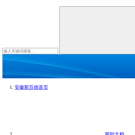
安徽斯百德
首页
帮助文档