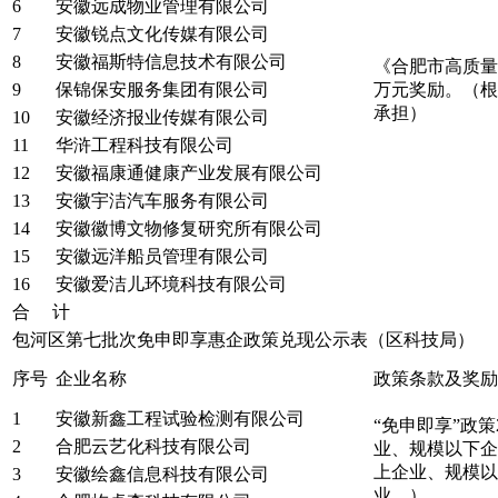
6
安徽远成物业管理有限公司
7
安徽锐点文化传媒有限公司
8
安徽福斯特信息技术有限公司
《合肥市高质量
9
保锦保安服务集团有限公司
万元奖励。（根
承担）
10
安徽经济报业传媒有限公司
11
华浒工程科技有限公司
12
安徽福康通健康产业发展有限公司
13
安徽宇洁汽车服务有限公司
14
安徽徽博文物修复研究所有限公司
15
安徽远洋船员管理有限公司
16
安徽爱洁儿环境科技有限公司
合 计
包河区第七批次免申即享惠企政策兑现公示表（区科技局）
序号
企业名称
政策条款及奖励
1
安徽新鑫工程试验检测有限公司
“免申即享”政
2
合肥云艺化科技有限公司
业、规模以下企
上企业、规模以
3
安徽绘鑫信息科技有限公司
业。）