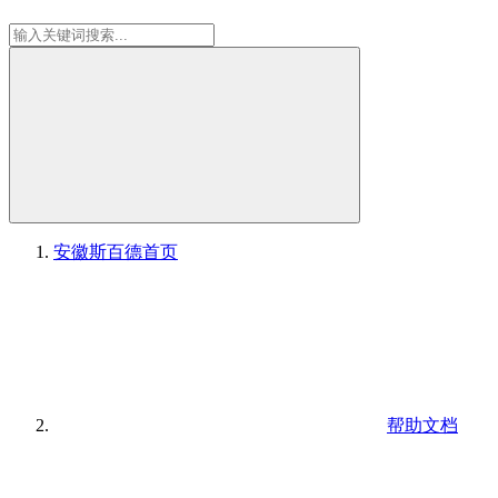
安徽斯百德
首页
帮助文档