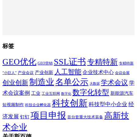
标签
SSL证书
GEO优化
专精特新
GEO营销
专精特新
人工智能
企业技术中心
产业创新
产业会议
“小巨人”
会议会展
制造业
名单公示
学术会议
创业创新
学
大数据
数字化转型
术会议案例
工业
新能源汽车
工业互联网
数字化
科技创新
科技型中小企业
经
短视频制作
科技企业孵化器
项目申报
高新技
济发展
钉钉
首台套重大技术装备
术企业
关于斯百德