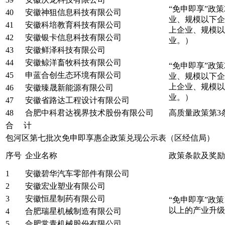
“免申即享”政
40
安徽神狙信息科技有限公司
业、规模以下企
41
安徽科培教育科技有限公司
上企业、规模以
42
安徽银卡信息科技有限公司
业。）
43
安徽鲜泽科技有限公司
44
安徽鲸洋畜牧科技有限公司
“免申即享”政
45
申蓝合创生态环境有限公司
业、规模以下企
上企业、规模以
46
安徽臻晟新能源有限公司
业。）
47
安徽省路达工程设计有限公司
48
合肥中科君达视界技术股份有限公司
高质量政策第3
合 计
包河区第七批次免申即享惠企政策兑现公示表（区经信局）
序号
企业名称
政策条款及奖励
1
安徽碧华汽车零部件有限公司
2
安徽宏业塑业有限公司
3
安徽恒星制药有限公司
“免申即享”政策
以上的产业升级
4
合肥瑞星机械制造有限公司
5
合肥常青机械股份有限公司