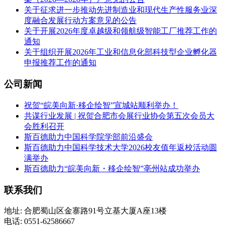
关于征求进一步推动先进制造业和现代生产性服务业深
度融合发展行动方案意见的公告
关于开展2026年度卓越级和领航级智能工厂推荐工作的
通知
关于组织开展2026年工业和信息化部科技型企业孵化器
申报推荐工作的通知
公司新闻
祝贺“皖美向新·移企绘智”宣城站顺利举办！
共谋行业发展 | 祝贺合肥市会展行业协会第五次会员大
会胜利召开
斯百德助力中国科学院学部前沿盛会
斯百德助力中国科学技术大学2026校友值年返校活动圆
满举办
斯百德助力“皖美向新・移企绘智”亳州站成功举办
联系我们
地址: 合肥蜀山区金寨路91号立基大厦A座13楼
电话: 0551-62586667