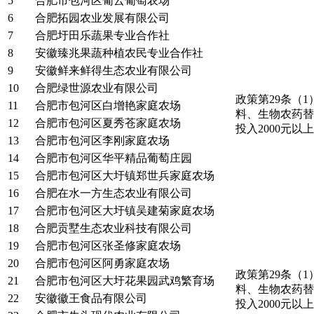
5
合肥市包河区葡云葡萄农场
6
合肥拓园农业发展有限公司
7
合肥圩田乐蔬果专业合作社
8
安徽臻兆果蔬种植农民专业合作社
9
安徽鲜来鲜得生态农业有限公司
10
合肥绿世源农业有限公司
政策第29条（
11
合肥市包河区白增艳家庭农场
料、生物农药替
12
合肥市包河区夏秀苍家庭农场
投入2000元以
13
合肥市包河区李刚家庭农场
14
合肥市包河区华平精品葡萄庄园
15
合肥市包河区大圩镇郑世兵家庭农场
16
合肥在水一方生态农业有限公司
17
合肥市包河区大圩镇吴建菊家庭农场
18
合肥贡墅生态农业科技有限公司
19
合肥市包河区张圣修家庭农场
20
合肥市包河区阿勇家庭农场
政策第29条（
21
合肥市包河区大圩花果园武鸡繁育场
料、生物农药替
22
安徽徽王食品有限公司
投入2000元以