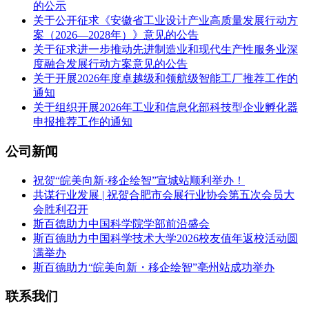
的公示
关于公开征求《安徽省工业设计产业高质量发展行动方
案（2026—2028年）》意见的公告
关于征求进一步推动先进制造业和现代生产性服务业深
度融合发展行动方案意见的公告
关于开展2026年度卓越级和领航级智能工厂推荐工作的
通知
关于组织开展2026年工业和信息化部科技型企业孵化器
申报推荐工作的通知
公司新闻
祝贺“皖美向新·移企绘智”宣城站顺利举办！
共谋行业发展 | 祝贺合肥市会展行业协会第五次会员大
会胜利召开
斯百德助力中国科学院学部前沿盛会
斯百德助力中国科学技术大学2026校友值年返校活动圆
满举办
斯百德助力“皖美向新・移企绘智”亳州站成功举办
联系我们