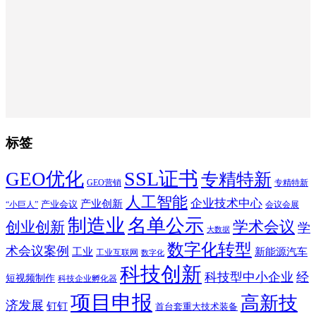
标签
SSL证书
GEO优化
专精特新
GEO营销
专精特新
人工智能
企业技术中心
产业创新
产业会议
“小巨人”
会议会展
制造业
名单公示
学术会议
创业创新
学
大数据
数字化转型
术会议案例
工业
新能源汽车
工业互联网
数字化
科技创新
科技型中小企业
经
短视频制作
科技企业孵化器
项目申报
高新技
济发展
钉钉
首台套重大技术装备