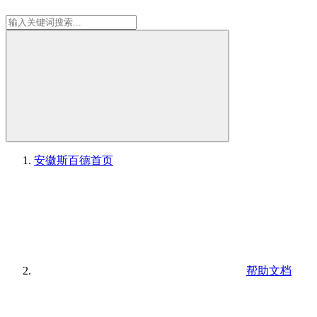
安徽斯百德
首页
帮助文档