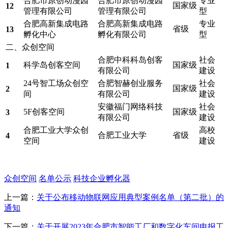
合肥市原创动漫园
合肥市原创动漫园
专业
国家级
12
管理有限公司
管理有限公司
型
合肥高新集成电路
合肥高新集成电路
专业
省级
13
孵化中心
孵化有限公司
型
二、众创空间
合肥中科科岛创客
社会
科学岛创客空间
国家级
1
有限公司
建设
24号智工场众创空
合肥智赫创业服务
社会
国家级
2
间
有限公司
建设
安徽福门网络科技
社会
5F创客空间
国家级
3
有限公司
建设
合肥工业大学众创
高校
合肥工业大学
省级
4
空间
建设
众创空间
名单公示
科技企业孵化器
上一篇：
关于公布移动物联网应用典型案例名单（第二批）的
通知
下一篇：
关于开展2023年合肥市智能工厂和数字化车间申报工