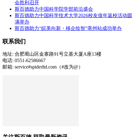
会胜利召开
斯百德助力中国科学院学部前沿盛会
斯百德助力中国科学技术大学2026校友值年返校活动圆
满举办
斯百德助力“皖美向新・移企绘智”亳州站成功举办
联系我们
地址: 合肥蜀山区金寨路91号立基大厦A座13楼
电话: 0551-62586667
邮箱: service#spiderltd.com（#改为@）