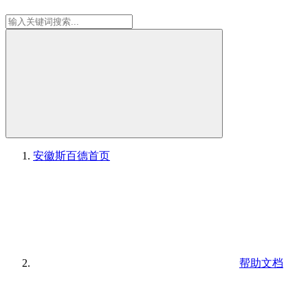
安徽斯百德
首页
帮助文档