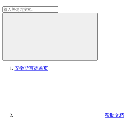
安徽斯百德
首页
帮助文档