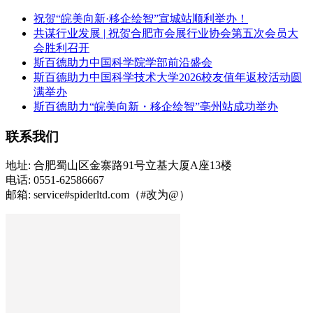
祝贺“皖美向新·移企绘智”宣城站顺利举办！
共谋行业发展 | 祝贺合肥市会展行业协会第五次会员大
会胜利召开
斯百德助力中国科学院学部前沿盛会
斯百德助力中国科学技术大学2026校友值年返校活动圆
满举办
斯百德助力“皖美向新・移企绘智”亳州站成功举办
联系我们
地址: 合肥蜀山区金寨路91号立基大厦A座13楼
电话: 0551-62586667
邮箱: service#spiderltd.com（#改为@）