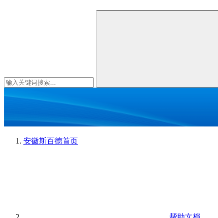
安徽斯百德
首页
帮助文档