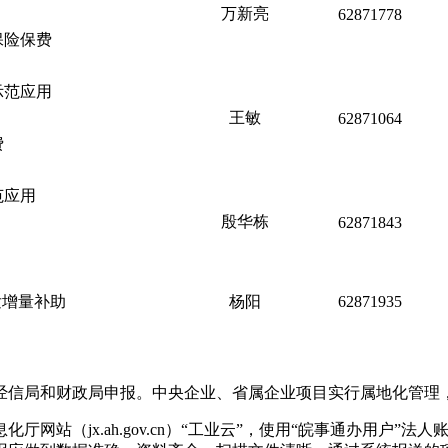
万新亮
62871778
保险保费
示范应用
王敏
62871064
费
范应用
殷华栋
62871843
发增量补助
杨阳
62871935
经信局和财政局申报。中央企业、省属企业项目实行属地化管理
网站（jx.ah.gov.cn）“工业云”，使用“皖事通办用户