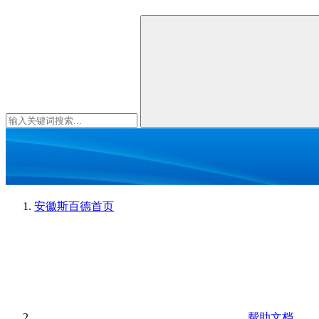
安徽斯百德
首页
帮助文档