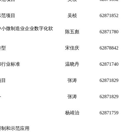
示范项目
吴桢
62871852
中小微制造业企业数字化软
陈五彪
62871780
转型
宋佳庆
62878842
和行业标准
温晓丹
62871740
项目
张涛
62871829
务
张涛
62871829
杨靖治
62871759
研制和示范应用