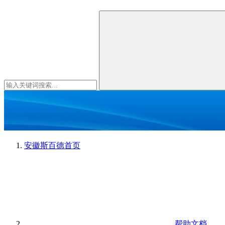
安徽斯百德
首页
帮助文档