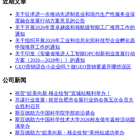
近期文章
关于征求进一步推动先进制造业和现代生产性服务业深
度融合发展行动方案意见的公告
关于开展2026年度卓越级和领航级智能工厂推荐工作的
通知
关于组织开展2026年工业和信息化部科技型企业孵化器
申报推荐工作的通知
关于印发《安徽省推进人工智能OPC创新创业发展行动
方案（2026—2028年）》的通知
GEO营销适合小企业吗？做GEO营销要避开哪些误区
公司新闻
祝贺“皖美向新·移企绘智”宣城站顺利举办！
共谋行业发展 | 祝贺合肥市会展行业协会第五次会员大
会胜利召开
斯百德助力中国科学院学部前沿盛会
斯百德助力中国科学技术大学2026校友值年返校活动圆
满举办
斯百德助力“皖美向新・移企绘智”亳州站成功举办