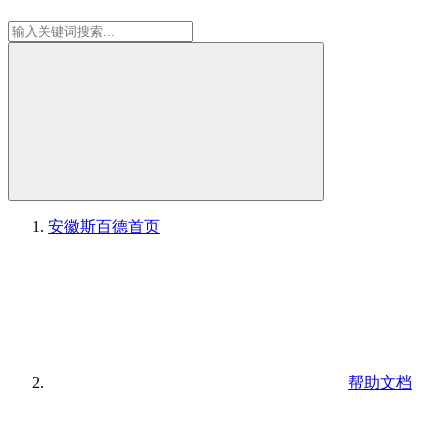
安徽斯百德
首页
帮助文档