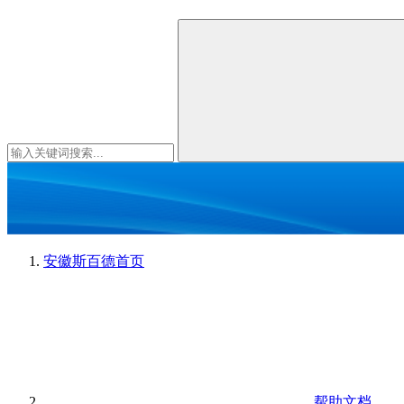
安徽斯百德
首页
帮助文档