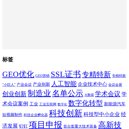
标签
SSL证书
GEO优化
专精特新
GEO营销
专精特新
人工智能
企业技术中心
产业创新
产业会议
“小巨人”
会议会展
制造业
名单公示
学术会议
创业创新
学
大数据
数字化转型
术会议案例
工业
新能源汽车
工业互联网
数字化
科技创新
科技型中小企业
经
短视频制作
科技企业孵化器
项目申报
高新技
济发展
钉钉
首台套重大技术装备