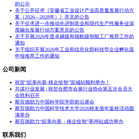
的公示
关于公开征求《安徽省工业设计产业高质量发展行动方
案（2026—2028年）》意见的公告
关于征求进一步推动先进制造业和现代生产性服务业深
度融合发展行动方案意见的公告
关于开展2026年度卓越级和领航级智能工厂推荐工作的
通知
关于组织开展2026年工业和信息化部科技型企业孵化器
申报推荐工作的通知
公司新闻
祝贺“皖美向新·移企绘智”宣城站顺利举办！
共谋行业发展 | 祝贺合肥市会展行业协会第五次会员大
会胜利召开
斯百德助力中国科学院学部前沿盛会
斯百德助力中国科学技术大学2026校友值年返校活动圆
满举办
斯百德助力“皖美向新・移企绘智”亳州站成功举办
联系我们