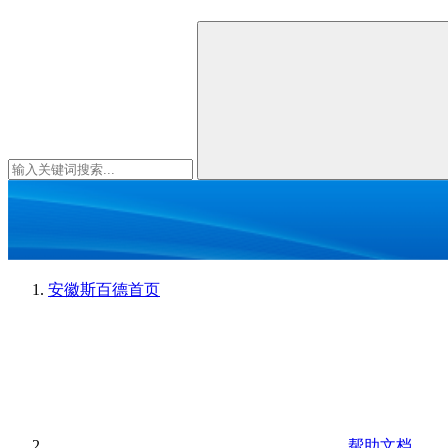
安徽斯百德
首页
帮助文档