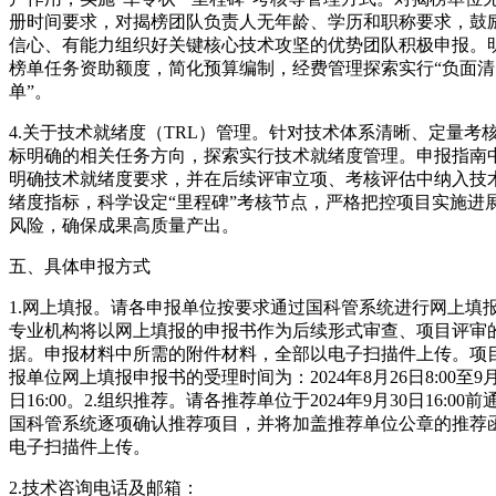
册时间要求，对揭榜团队负责人无年龄、学历和职称要求，鼓
信心、有能力组织好关键核心技术攻坚的优势团队积极申报。
榜单任务资助额度，简化预算编制，经费管理探索实行“负面清
单”。
4.关于技术就绪度（TRL）管理。针对技术体系清晰、定量考
标明确的相关任务方向，探索实行技术就绪度管理。申报指南
明确技术就绪度要求，并在后续评审立项、考核评估中纳入技
绪度指标，科学设定“里程碑”考核节点，严格把控项目实施进
风险，确保成果高质量产出。
五、具体申报方式
1.网上填报。请各申报单位按要求通过国科管系统进行网上填
专业机构将以网上填报的申报书作为后续形式审查、项目评审
据。申报材料中所需的附件材料，全部以电子扫描件上传。项
报单位网上填报申报书的受理时间为：2024年8月26日8:00至9月
日16:00。2.组织推荐。请各推荐单位于2024年9月30日16:00前
国科管系统逐项确认推荐项目，并将加盖推荐单位公章的推荐
电子扫描件上传。
2.技术咨询电话及邮箱：