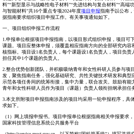
料”“新型显示与战略性电子材料”“先进结构与复合材料”“高端
与智能材料”共16个重点专项2024年度
项目申报
指南予以公布，
据指南要求组织项目申报工作。有关事项通知如下。
一、项目组织申报工作流程
1.申报单位根据项目申报指南，以项目形式组织申报，项目可
课题。项目应整体申报，须覆盖相应指南方向的全部研究内容
核指标。项目设1名负责人，每个课题设1名负责人，项目负责
担任其中1个课题的负责人。
2.整合优势创新团队，并积极吸纳青年和女性科研人员参与项
发，聚焦指南任务，强化基础研究、共性关键技术研发和典型
示范各项任务间的统筹衔接，集中力量，联合攻关。鼓励有能
青年和女性科研人员作为项目（课题）负责人领衔担纲承担任
3.本文所附项目申报指南涉及的项目均采用一轮申报程序，具
求如下。
（1）网上填报申报书。项目申报单位根据指南相关申报要求
国家科技管理信息系统公共服务平台
（http://service.most.gov.cn，以下简称“国科管系统”）填写并