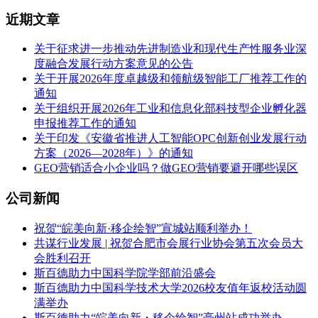
近期文章
关于征求进一步推动先进制造业和现代生产性服务业深
度融合发展行动方案意见的公告
关于开展2026年度卓越级和领航级智能工厂推荐工作的
通知
关于组织开展2026年工业和信息化部科技型企业孵化器
申报推荐工作的通知
关于印发《安徽省推进人工智能OPC创新创业发展行动
方案（2026—2028年）》的通知
GEO营销适合小企业吗？做GEO营销要避开哪些误区
公司新闻
祝贺“皖美向新·移企绘智”宣城站顺利举办！
共谋行业发展 | 祝贺合肥市会展行业协会第五次会员大
会胜利召开
斯百德助力中国科学院学部前沿盛会
斯百德助力中国科学技术大学2026校友值年返校活动圆
满举办
斯百德助力“皖美向新・移企绘智”亳州站成功举办