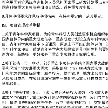
可利用国科管系统查询相关人员承担国家重点研发计划重点专
国家科技重大专项等在研项目情况，避免重复度申报。
8.具体申报要求详见各申报指南，有特殊规定的，从其规定。
四、项目管理改革举措
1.关于青年科学家项目。为给青年科研人员创造更多机会组织
国家目标导向的重大研发任务，重点研发计划设立青年科学家
目。青年科学家项目不下设课题，原则上不再组织预算评估，
青年科学家项目，鼓励青年科学家大胆探索更具创新性和颠覆
新方法、新路径，更好服务于重点专项总体目标的实现。
2.关于部省（市）联动。部分重点专项任务将结合国家重大战
署和区域产业发展重大需求，采取部省（市）联动方式实施，
门和地方共同凝练需求、联合投入、协同管理，地方出台专门
承接项目成果，在项目组织实施中一体化推动重大科技成果产
落地转化。
3.关于“揭榜挂帅”项目。为切实提升科研投入绩效、强化重大
成果的“实战性”，重点研发计划聚焦国家战略急需、应用导向
明、最终用户明确的攻关任务，设立“揭榜挂帅”项目。突出最
户作用，实施“军令状”“里程碑”考核等管理方式。对揭榜单位