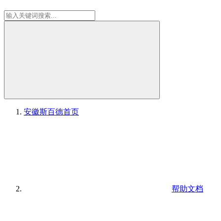
安徽斯百德
首页
帮助文档