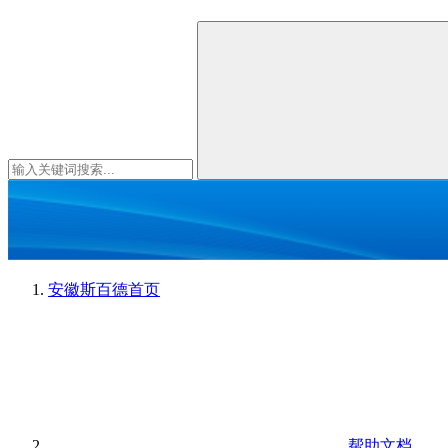
安徽斯百德
首页
帮助文档