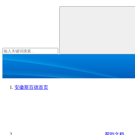
安徽斯百德
首页
帮助文档