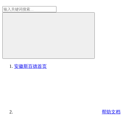
安徽斯百德
首页
帮助文档