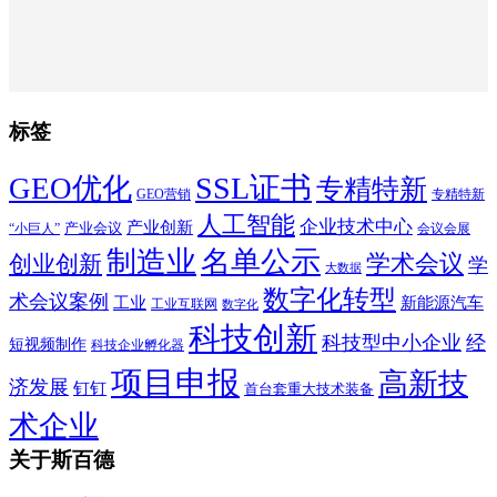
标签
SSL证书
GEO优化
专精特新
GEO营销
专精特新
人工智能
企业技术中心
产业创新
产业会议
“小巨人”
会议会展
制造业
名单公示
学术会议
创业创新
学
大数据
数字化转型
术会议案例
工业
新能源汽车
工业互联网
数字化
科技创新
科技型中小企业
经
短视频制作
科技企业孵化器
项目申报
高新技
济发展
钉钉
首台套重大技术装备
术企业
关于斯百德