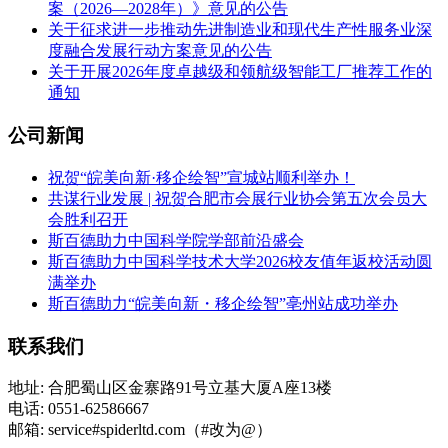
案（2026—2028年）》意见的公告
关于征求进一步推动先进制造业和现代生产性服务业深
度融合发展行动方案意见的公告
关于开展2026年度卓越级和领航级智能工厂推荐工作的
通知
公司新闻
祝贺“皖美向新·移企绘智”宣城站顺利举办！
共谋行业发展 | 祝贺合肥市会展行业协会第五次会员大
会胜利召开
斯百德助力中国科学院学部前沿盛会
斯百德助力中国科学技术大学2026校友值年返校活动圆
满举办
斯百德助力“皖美向新・移企绘智”亳州站成功举办
联系我们
地址: 合肥蜀山区金寨路91号立基大厦A座13楼
电话: 0551-62586667
邮箱: service#spiderltd.com（#改为@）