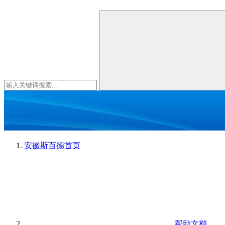
安徽斯百德
首页
帮助文档