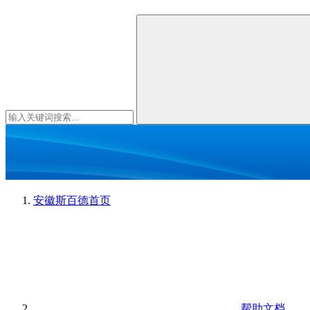
安徽斯百德
首页
帮助文档