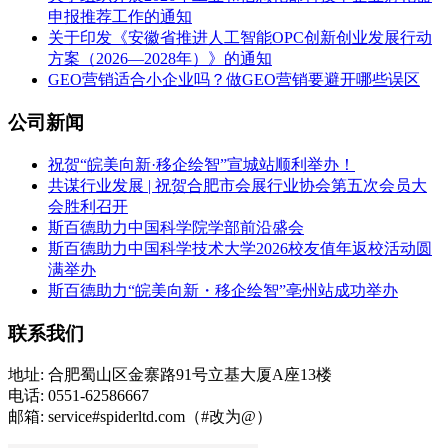
申报推荐工作的通知
关于印发《安徽省推进人工智能OPC创新创业发展行动
方案（2026—2028年）》的通知
GEO营销适合小企业吗？做GEO营销要避开哪些误区
公司新闻
祝贺“皖美向新·移企绘智”宣城站顺利举办！
共谋行业发展 | 祝贺合肥市会展行业协会第五次会员大
会胜利召开
斯百德助力中国科学院学部前沿盛会
斯百德助力中国科学技术大学2026校友值年返校活动圆
满举办
斯百德助力“皖美向新・移企绘智”亳州站成功举办
联系我们
地址: 合肥蜀山区金寨路91号立基大厦A座13楼
电话: 0551-62586667
邮箱: service#spiderltd.com（#改为@）