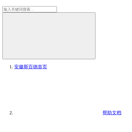
安徽斯百德
首页
帮助文档