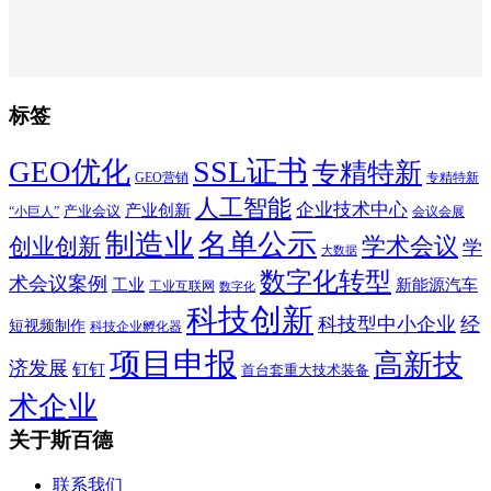
标签
SSL证书
GEO优化
专精特新
GEO营销
专精特新
人工智能
企业技术中心
产业创新
产业会议
“小巨人”
会议会展
制造业
名单公示
学术会议
创业创新
学
大数据
数字化转型
术会议案例
工业
新能源汽车
工业互联网
数字化
科技创新
科技型中小企业
经
短视频制作
科技企业孵化器
项目申报
高新技
济发展
钉钉
首台套重大技术装备
术企业
关于斯百德
联系我们