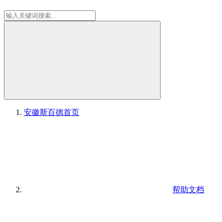
安徽斯百德
首页
帮助文档