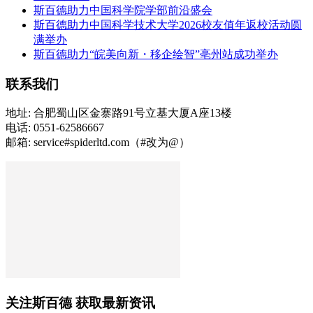
斯百德助力中国科学院学部前沿盛会
斯百德助力中国科学技术大学2026校友值年返校活动圆
满举办
斯百德助力“皖美向新・移企绘智”亳州站成功举办
联系我们
地址: 合肥蜀山区金寨路91号立基大厦A座13楼
电话: 0551-62586667
邮箱: service#spiderltd.com（#改为@）
关注斯百德 获取最新资讯