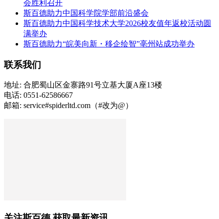
会胜利召开
斯百德助力中国科学院学部前沿盛会
斯百德助力中国科学技术大学2026校友值年返校活动圆
满举办
斯百德助力“皖美向新・移企绘智”亳州站成功举办
联系我们
地址: 合肥蜀山区金寨路91号立基大厦A座13楼
电话: 0551-62586667
邮箱: service#spiderltd.com（#改为@）
关注斯百德 获取最新资讯