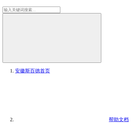
安徽斯百德
首页
帮助文档