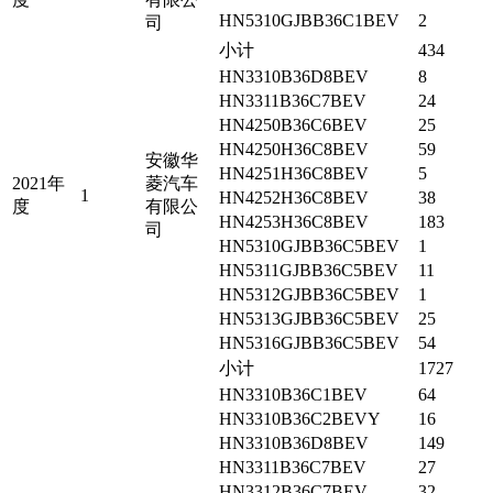
HN5310GJBB36C1BEV
2
司
小计
434
HN3310B36D8BEV
8
HN3311B36C7BEV
24
HN4250B36C6BEV
25
HN4250H36C8BEV
59
安徽华
HN4251H36C8BEV
5
2021年
菱汽车
1
HN4252H36C8BEV
38
度
有限公
HN4253H36C8BEV
183
司
HN5310GJBB36C5BEV
1
HN5311GJBB36C5BEV
11
HN5312GJBB36C5BEV
1
HN5313GJBB36C5BEV
25
HN5316GJBB36C5BEV
54
小计
1727
HN3310B36C1BEV
64
HN3310B36C2BEVY
16
HN3310B36D8BEV
149
HN3311B36C7BEV
27
HN3312B36C7BEV
32