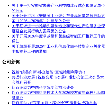
关于第一批安徽省未来产业科技园建设试点拟确定单位
的公示
关于公开征求《安徽省工业设计产业高质量发展行动方
案（2026—2028年）》意见的公告
关于征求进一步推动先进制造业和现代生产性服务业深
度融合发展行动方案意见的公告
关于开展2026年度卓越级和领航级智能工厂推荐工作的
通知
关于组织开展2026年工业和信息化部科技型企业孵化器
申报推荐工作的通知
公司新闻
祝贺“皖美向新·移企绘智”宣城站顺利举办！
共谋行业发展 | 祝贺合肥市会展行业协会第五次会员大
会胜利召开
斯百德助力中国科学院学部前沿盛会
斯百德助力中国科学技术大学2026校友值年返校活动圆
满举办
斯百德助力“皖美向新・移企绘智”亳州站成功举办