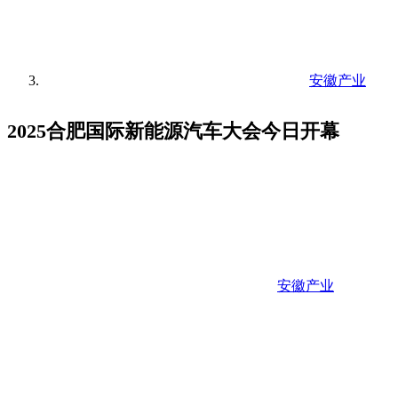
安徽产业
2025合肥国际新能源汽车大会今日开幕
安徽产业