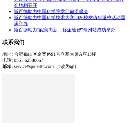
会胜利召开
斯百德助力中国科学院学部前沿盛会
斯百德助力中国科学技术大学2026校友值年返校活动圆
满举办
斯百德助力“皖美向新・移企绘智”亳州站成功举办
联系我们
地址: 合肥蜀山区金寨路91号立基大厦A座13楼
电话: 0551-62586667
邮箱: service#spiderltd.com（#改为@）