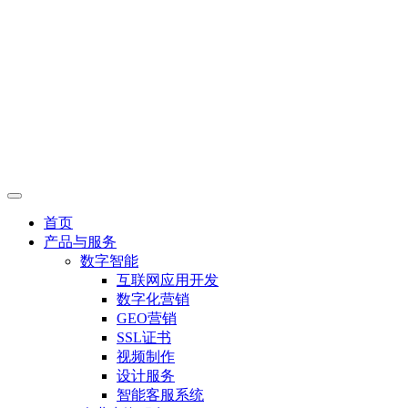
首页
产品与服务
数字智能
互联网应用开发
数字化营销
GEO营销
SSL证书
视频制作
设计服务
智能客服系统