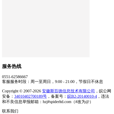
服务热线
0551-62586667
客服服务时段：周一至周日，9:00 - 21:00，节假日不休息
Copyright © 2007-2026
安徽斯百德信息技术有限公司
，皖公网
安备：
34010402700189号
，备案号：
皖B2-20140010-4
，违法
和不良信息举报邮箱：hzj#spiderltd.com（#改为@）
联系我们