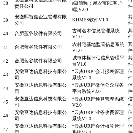
38
端[简称：易农宝PC客户
责任公司
件
端]V2.0
安徽熙智嘉企业管理有限
其
KHMES软件V1.0
39
公司
件
其
古树名木信息管理系统
合肥蓝谷软件有限公司
40
V1.0
件
其
农村宅基地监管信息系统
合肥蓝谷软件有限公司
41
V1.0
件
城市体检评估信息管理平
其
合肥蓝谷软件有限公司
42
台V1.0
件
安徽亘达信息科技有限公
“云杰URP”会计报表管理
信
43
司
系统V2.0
件
安徽亘达信息科技有限公
“云杰URP”微信公众服务
信
44
司
平台系统V2.0
件
安徽亘达信息科技有限公
信
“云杰URP”预算管理系统
45
司
V2.0
件
安徽亘达信息科技有限公
“云杰URP”业务收费管理
信
46
司
系统V2.0
件
安徽亘达信息科技有限公
“云杰URP”会计核算管理
信
47
司
系统V2.0
件