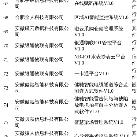
合肥宇胜信息科技有限公
其
在线赋码系统V3.0
67
司
件
行
合肥金人科技有限公司
区域AI智能监控系统V1.0
68
件
安徽磁云数据科技有限公
其
磁云采购仓储管理系统
69
司
V1.0
件
行
银通物联IOT管控平台
安徽银通物联有限公司
70
V1.0
件
信
NB-IOT水表抄表云平台
安徽银通物联有限公司
71
V1.0
件
行
安徽银通物联有限公司
一卡通平台V1.0
72
件
安徽健驰智能科技有限公
健驰智能电缆隧道综合监
嵌
73
司
测嵌入式软件V1.0
软
健驰智能雷击闪络与缺陷
安徽健驰智能科技有限公
嵌
74
放电抓拍与自主分析嵌入
司
软
式软件V1.0
安徽贝慕信息科技有限公
行
智慧梁场管理系统V1.0
75
司
件
安徽猿人信息科技有限公
其
心导管手术报告系统 V1.0
76