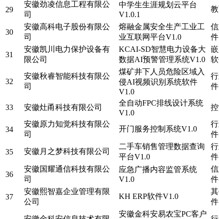
安徽劲凌信息工程有限公
中学生生涯规划云平台
教
29
司
V1.0.1
安徽高科电子股份有限公
熔融金属安全生产工业工
信
30
司
业互联网平台V1.0
件
安徽凯川电力保护设备有
KCAI-SD智慧电力设备大
嵌
31
限公司
数据AI预警管理系统V1.0
软
煤矿井下人员危险区域入
安徽秋睿智能科技有限公
行
32
侵AI视频识别系统软件
司
件
V1.0
全自动FPC排线设计系统
33
安徽灶甬科技有限公司
控
V1.0
安徽原力知觉科技有限公
行
开门服务控制系统V1.0
34
司
件
二手车销售管理数据查询
行
安徽月之梦科技有限公司
35
平台V1.0
件
安徽国耀通信科技有限公
信
应急广播内容监管系统
36
司
V1.0
件
安徽熙智嘉企业管理有限
其
KH ERP软件V1.0
37
公司
件
安徽金科安易农宝PC客户
安徽金科安信息技术有限
行