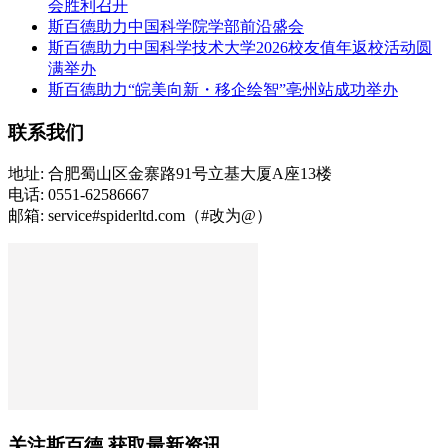
会胜利召开
斯百德助力中国科学院学部前沿盛会
斯百德助力中国科学技术大学2026校友值年返校活动圆
满举办
斯百德助力“皖美向新・移企绘智”亳州站成功举办
联系我们
地址: 合肥蜀山区金寨路91号立基大厦A座13楼
电话: 0551-62586667
邮箱: service#spiderltd.com（#改为@）
关注斯百德 获取最新资讯