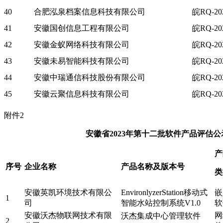
40
合肥泓泉档案信息科技有限公司
皖RQ-202
41
安徽国创信息工程有限公司
皖RQ-202
42
安徽金蚁网络科技有限公司
皖RQ-202
43
安徽未易智能科技有限公司
皖RQ-202
44
安徽中瑞通信科技股份有限公司
皖RQ-202
45
安徽云聚信息科技有限公司
皖RQ-202
附件2
安徽省2023年第十二批软件产品评估公
产
序号
企业名称
产品名称及版本号
类
安徽英凯环境技术有限公
EnvironlyzerStation移动式
嵌
1
司
智能水站控制系统V1.0
软
安徽沃杰物联网技术有限
网
沃杰集成中心管理软件
2