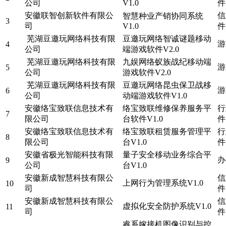
公司
V1.0
件
安徽联智创新软件有限公
信
智慧种业产销协同系统
3
司
V1.0
件
芜湖豆邀玩网络科技有限
豆邀玩网络智诚谜题移动
游
4
公司
端游戏软件V2.0
芜湖豆邀玩网络科技有限
九娱网络蚁族战纪移动端
游
5
公司
游戏软件V2.0
芜湖豆邀玩网络科技有限
豆邀玩网络昆虫保卫战移
游
6
公司
动端游戏软件V1.0
安徽络宝致联信息技术有
络宝致联维修保养服务平
行
7
限公司
台软件V1.0
件
安徽络宝致联信息技术有
络宝致联租赁服务管理平
行
8
限公司
台V1.0
件
安徽省极光智能科技有限
量子安全移动业务综合平
办
9
公司
台V1.0
安徽新成智慧科技有限公
信
上网行为管理系统V1.0
10
司
件
安徽新成智慧科技有限公
信
虚拟化安全防护系统V1.0
11
司
件
睿系嫁接机图像识别与控