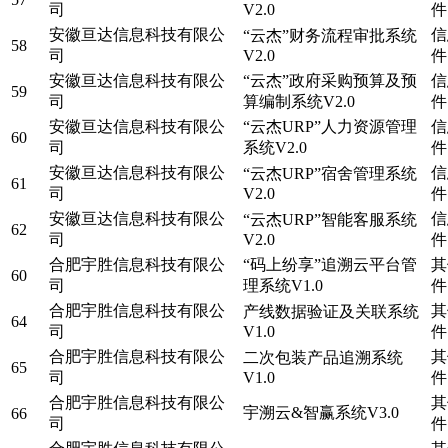
司
V2.0
件
安徽亘达信息科技有限公
信
“云杰”财务流程审批系统
58
司
V2.0
件
安徽亘达信息科技有限公
“云杰”政府采购预算及预
信
59
司
算编制系统V2.0
件
安徽亘达信息科技有限公
“云杰URP”人力资源管理
信
60
司
系统V2.0
件
安徽亘达信息科技有限公
信
“云杰URP”宿舍管理系统
61
司
V2.0
件
安徽亘达信息科技有限公
信
“云杰URP”智能客服系统
62
司
V2.0
件
合肥宇胜信息科技有限公
“码上纷享”追溯云平台管
其
60
司
理系统V1.0
件
合肥宇胜信息科技有限公
其
产线数据验证及关联系统
64
司
V1.0
件
合肥宇胜信息科技有限公
其
二次包装产品追溯系统
65
司
V1.0
件
合肥宇胜信息科技有限公
其
宇溯云&智赢系统V3.0
66
司
件