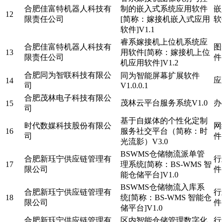
合肥佳富特机器人科技有
制的嵌入式系统应用软件
嵌
12
限责任公司
[简称：嫁接机嵌入式应用
软
软件]V1.1
睿系嫁接机上位机系统应
合肥佳富特机器人科技有
图
13
用软件[简称：嫁接机上位
限责任公司
件
机应用软件]V1.2
合肥同为智联科技有限公
同为智能屏幕扩展软件
应
14
司
V1.0.0.1
合肥茂林电子科技有限公
茂林云平台服务系统V1.0
办
15
司
基于自媒体的个性化定制
时代数媒科技股份有限公
网
16
服务社交平台（简称：时
司
件
光流影）V3.0
BSWMS仓储物流派单管
合肥新珏宁供应链管理有
行
17
理系统[简称：BS-WMS 智
限公司
件
能仓储平台]V1.0
BSWMS仓储物流入库系
合肥新珏宁供应链管理有
行
18
统[简称：BS-WMS 智能仓
限公司
件
储平台]V1.0
合肥新珏宁供应链管理有
区内智能仓储管理数字化
行