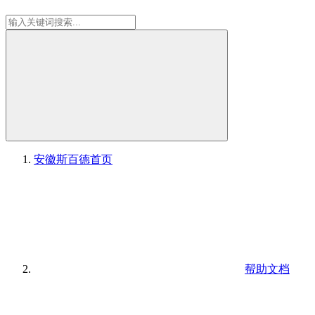
安徽斯百德
首页
帮助文档