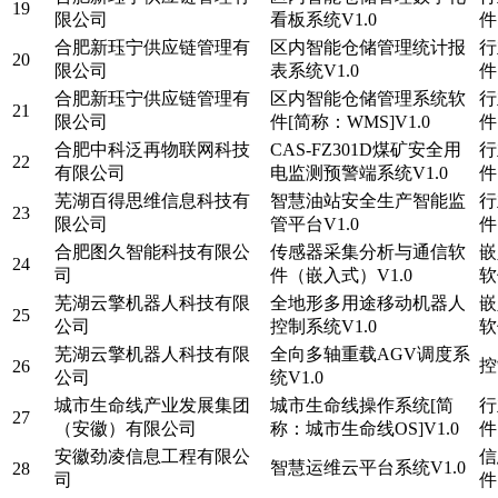
19
限公司
看板系统V1.0
件
合肥新珏宁供应链管理有
区内智能仓储管理统计报
行
20
限公司
表系统V1.0
件
合肥新珏宁供应链管理有
区内智能仓储管理系统软
行
21
限公司
件[简称：WMS]V1.0
件
合肥中科泛再物联网科技
CAS-FZ301D煤矿安全用
行
22
有限公司
电监测预警端系统V1.0
件
芜湖百得思维信息科技有
智慧油站安全生产智能监
行
23
限公司
管平台V1.0
件
合肥图久智能科技有限公
传感器采集分析与通信软
嵌
24
司
件（嵌入式）V1.0
软
芜湖云擎机器人科技有限
全地形多用途移动机器人
嵌
25
公司
控制系统V1.0
软
芜湖云擎机器人科技有限
全向多轴重载AGV调度系
控
26
公司
统V1.0
城市生命线产业发展集团
城市生命线操作系统[简
行
27
（安徽）有限公司
称：城市生命线OS]V1.0
件
安徽劲凌信息工程有限公
信
智慧运维云平台系统V1.0
28
司
件