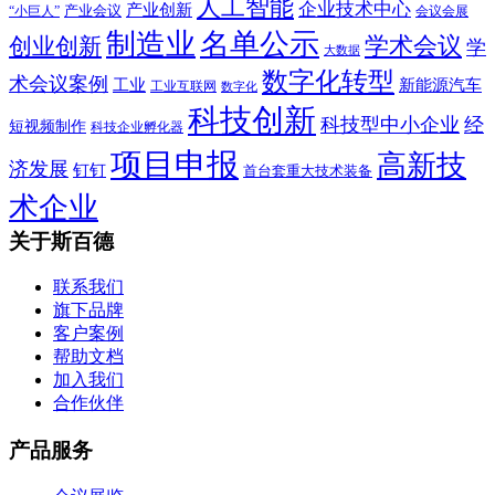
人工智能
企业技术中心
产业创新
产业会议
“小巨人”
会议会展
制造业
名单公示
学术会议
创业创新
学
大数据
数字化转型
术会议案例
工业
新能源汽车
工业互联网
数字化
科技创新
科技型中小企业
经
短视频制作
科技企业孵化器
项目申报
高新技
济发展
钉钉
首台套重大技术装备
术企业
关于斯百德
联系我们
旗下品牌
客户案例
帮助文档
加入我们
合作伙伴
产品服务