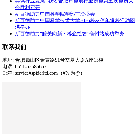
共谋行业发展 | 祝贺合肥市会展行业协会第五次会员大
会胜利召开
斯百德助力中国科学院学部前沿盛会
斯百德助力中国科学技术大学2026校友值年返校活动圆
满举办
斯百德助力“皖美向新・移企绘智”亳州站成功举办
联系我们
地址: 合肥蜀山区金寨路91号立基大厦A座13楼
电话: 0551-62586667
邮箱: service#spiderltd.com（#改为@）