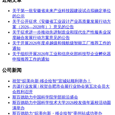
近期文章
关于第一批安徽省未来产业科技园建设试点拟确定单位
的公示
关于公开征求《安徽省工业设计产业高质量发展行动方
案（2026—2028年）》意见的公告
关于征求进一步推动先进制造业和现代生产性服务业深
度融合发展行动方案意见的公告
关于开展2026年度卓越级和领航级智能工厂推荐工作的
通知
关于组织开展2026年工业和信息化部科技型企业孵化器
申报推荐工作的通知
公司新闻
祝贺“皖美向新·移企绘智”宣城站顺利举办！
共谋行业发展 | 祝贺合肥市会展行业协会第五次会员大
会胜利召开
斯百德助力中国科学院学部前沿盛会
斯百德助力中国科学技术大学2026校友值年返校活动圆
满举办
斯百德助力“皖美向新・移企绘智”亳州站成功举办