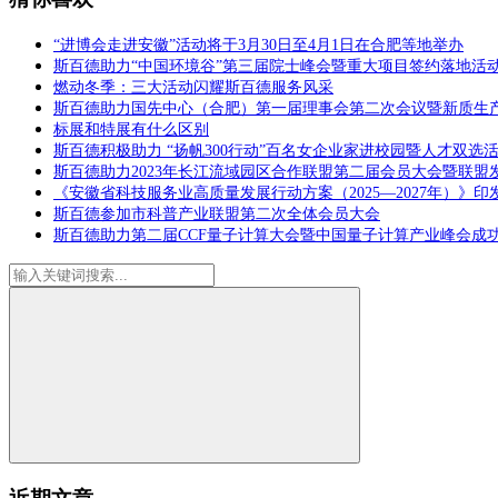
“进博会走进安徽”活动将于3月30日至4月1日在合肥等地举办
斯百德助力“中国环境谷”第三届院士峰会暨重大项目签约落地活
燃动冬季：三大活动闪耀斯百德服务风采
斯百德助力国先中心（合肥）第一届理事会第二次会议暨新质生
标展和特展有什么区别
斯百德积极助力 “扬帆300行动”百名女企业家进校园暨人才双选
斯百德助力2023年长江流域园区合作联盟第二届会员大会暨联盟
《安徽省科技服务业高质量发展行动方案（2025—2027年）》印
斯百德参加市科普产业联盟第二次全体会员大会
斯百德助力第二届CCF量子计算大会暨中国量子计算产业峰会成