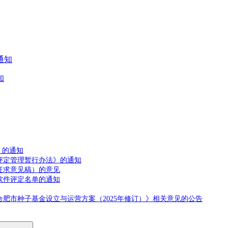
。
通知
知
》的通知
评定管理暂行办法》的通知
征求意见稿）的意见
软件评定名单的通知
合肥市种子基金设立与运营方案（2025年修订）》相关意见的公告