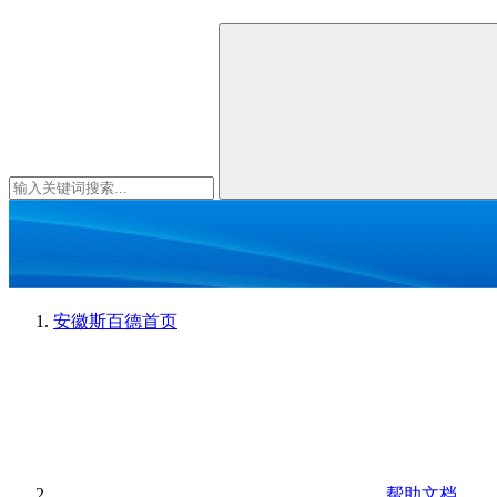
安徽斯百德
首页
帮助文档