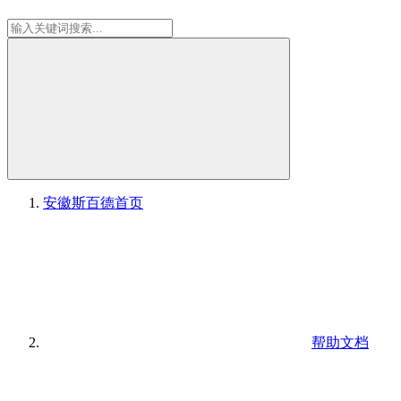
安徽斯百德
首页
帮助文档