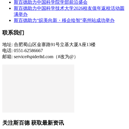
斯百德助力中国科学院学部前沿盛会
斯百德助力中国科学技术大学2026校友值年返校活动圆
满举办
斯百德助力“皖美向新・移企绘智”亳州站成功举办
联系我们
地址: 合肥蜀山区金寨路91号立基大厦A座13楼
电话: 0551-62586667
邮箱: service#spiderltd.com（#改为@）
关注斯百德 获取最新资讯