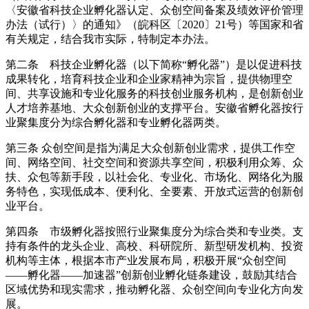
〈安徽省科技企业孵化器认定、众创空间备案及绩效评价管理
办法（试行）〉的通知》（皖科区〔2020〕21号）等国家和省
有关规定，结合我市实际，特制定本办法。
第二条 科技企业孵化器（以下简称“孵化器”）是以促进科技
成果转化，培育科技企业和企业家精神为宗旨，提供物理空
间、共享设施和专业化服务的科技创业服务机构，是创新创业
人才培养基地、大众创新创业的支撑平台。安徽省孵化器按行
业聚集度分为综合孵化器和专业孵化器两类。
第三条 众创空间是指为满足大众创新创业需求，提供工作空
间、网络空间、社交空间和资源共享空间，积极利用众筹、众
扶、众包等新手段，以社会化、专业化、市场化、网络化为服
务特色，实现低成本、便利化、全要素、开放式运营的创新创
业平台。
第四条 市级孵化器按照行业聚集度分为综合类和专业类。支
持有条件的龙头企业、高校、科研院所、新型研发机构、投资
机构等主体，根据本市产业发展布局，积极开展“众创空间
——孵化器——加速器”创新创业孵化链条建设，鼓励其结合
区域优势和现实需求，推动孵化器、众创空间向专业化方向发
展。