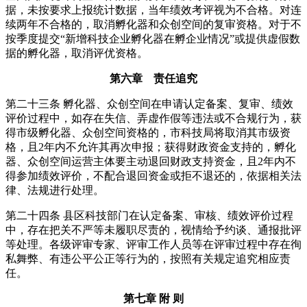
据，未按要求上报统计数据，当年绩效考评视为不合格。对连
续两年不合格的，取消孵化器和众创空间的复审资格。对于不
按季度提交“新增科技企业孵化器在孵企业情况”或提供虚假数
据的孵化器，取消评优资格。
第六章 责任追究
第二十三条 孵化器、众创空间在申请认定备案、复审、绩效
评价过程中，如存在失信、弄虚作假等违法或不合规行为，获
得市级孵化器、众创空间资格的，市科技局将取消其市级资
格，且2年内不允许其再次申报；获得财政资金支持的，孵化
器、众创空间运营主体要主动退回财政支持资金，且2年内不
得参加绩效评价，不配合退回资金或拒不退还的，依据相关法
律、法规进行处理。
第二十四条 县区科技部门在认定备案、审核、绩效评价过程
中，存在把关不严等未履职尽责的，视情给予约谈、通报批评
等处理。各级评审专家、评审工作人员等在评审过程中存在徇
私舞弊、有违公平公正等行为的，按照有关规定追究相应责
任。
第七章 附 则