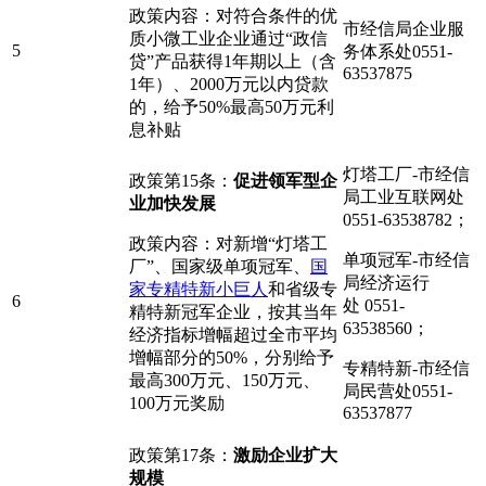
政策内容：对符合条件的优
市经信局企业服
质小微工业企业通过“政信
5
务体系处0551-
贷”产品获得1年期以上（含
63537875
1年）、2000万元以内贷款
的，给予50%最高50万元利
息补贴
灯塔工厂-市经信
政策第15条：
促进领军型企
局工业互联网处
业加快发展
0551-63538782；
政策内容：对新增“灯塔工
单项冠军-市经信
厂”、国家级单项冠军、
国
局经济运行
家
专精特新
小巨人
和省级专
6
处 0551-
精特新冠军企业，按其当年
63538560；
经济指标增幅超过全市平均
增幅部分的50%，分别给予
专精特新-市经信
最高300万元、150万元、
局民营处0551-
100万元奖励
63537877
政策第17条：
激励企业扩大
规模