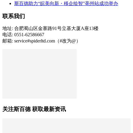
斯百德助力“皖美向新・移企绘智”亳州站成功举办
联系我们
地址: 合肥蜀山区金寨路91号立基大厦A座13楼
电话: 0551-62586667
邮箱: service#spiderltd.com（#改为@）
关注斯百德 获取最新资讯