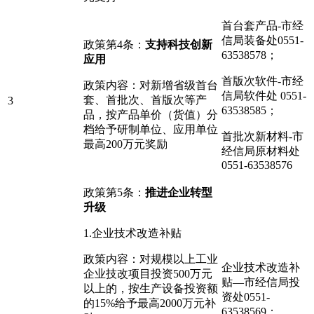
首台套产品-市经
信局装备处0551-
政策第4条：
支持科技创新
63538578；
应用
首版次软件-市经
政策内容：对新增省级首台
信局软件处 0551-
套、首批次、首版次等产
3
63538585；
品，按产品单价（货值）分
档给予研制单位、应用单位
首批次新材料-市
最高200万元奖励
经信局原材料处
0551-63538576
政策第5条：
推进企业转型
升级
1.企业技术改造补贴
政策内容：对规模以上工业
企业技术改造补
企业技改项目投资500万元
贴—市经信局投
以上的，按生产设备投资额
资处0551-
的15%给予最高2000万元补
63538569；