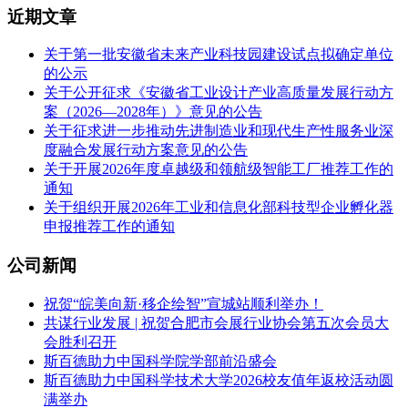
近期文章
关于第一批安徽省未来产业科技园建设试点拟确定单位
的公示
关于公开征求《安徽省工业设计产业高质量发展行动方
案（2026—2028年）》意见的公告
关于征求进一步推动先进制造业和现代生产性服务业深
度融合发展行动方案意见的公告
关于开展2026年度卓越级和领航级智能工厂推荐工作的
通知
关于组织开展2026年工业和信息化部科技型企业孵化器
申报推荐工作的通知
公司新闻
祝贺“皖美向新·移企绘智”宣城站顺利举办！
共谋行业发展 | 祝贺合肥市会展行业协会第五次会员大
会胜利召开
斯百德助力中国科学院学部前沿盛会
斯百德助力中国科学技术大学2026校友值年返校活动圆
满举办