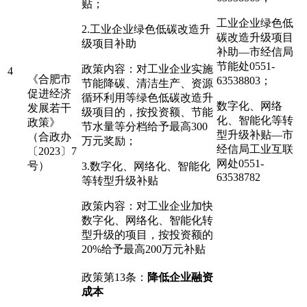
贴；
工业企业绿色低
2.工业企业绿色低碳改造升
碳改造升级项目
级项目补助
补助—市经信局
节能处0551-
政策内容：对工业企业实施
4
《合肥市
63538803；
节能降碳、清洁生产、资源
促进经济
循环利用等绿色低碳改造升
数字化、网络
发展若干
级项目的，按投资额、节能
化、智能化等转
政策》
节水量等分档给予最高300
型升级补贴—市
（合政办
万元奖励；
经信局工业互联
〔2023〕7
网处0551-
号）
3.数字化、网络化、智能化
63538782
等转型升级补贴
政策内容：对工业企业加快
数字化、网络化、智能化转
型升级的项目，按投资额的
20%给予最高200万元补贴
政策第13条：
降低企业融资
成本