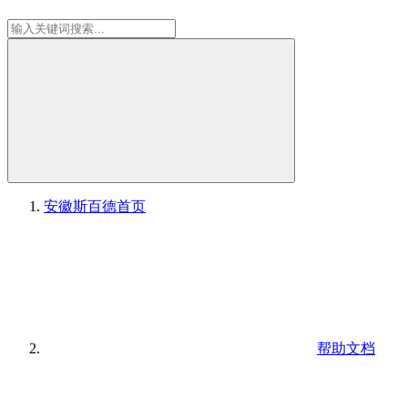
安徽斯百德
首页
帮助文档