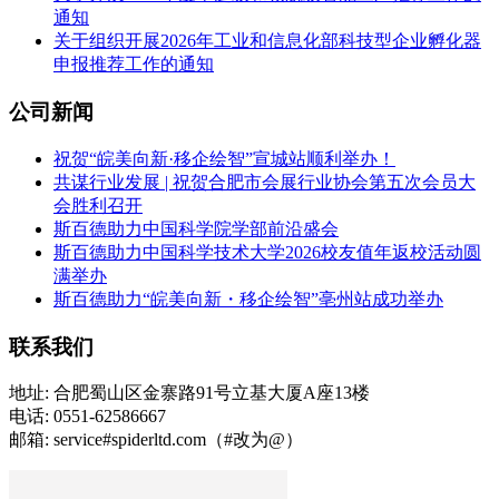
通知
关于组织开展2026年工业和信息化部科技型企业孵化器
申报推荐工作的通知
公司新闻
祝贺“皖美向新·移企绘智”宣城站顺利举办！
共谋行业发展 | 祝贺合肥市会展行业协会第五次会员大
会胜利召开
斯百德助力中国科学院学部前沿盛会
斯百德助力中国科学技术大学2026校友值年返校活动圆
满举办
斯百德助力“皖美向新・移企绘智”亳州站成功举办
联系我们
地址: 合肥蜀山区金寨路91号立基大厦A座13楼
电话: 0551-62586667
邮箱: service#spiderltd.com（#改为@）