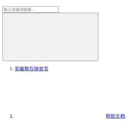
安徽斯百德
首页
帮助文档