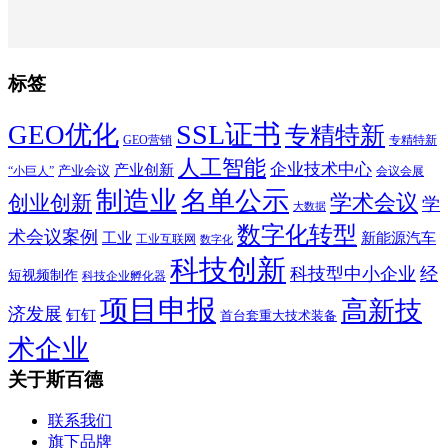
标签
SSL证书
GEO优化
专精特新
GEO营销
专精特新
人工智能
企业技术中心
产业创新
产业会议
“小巨人”
会议会展
制造业
名单公示
学术会议
创业创新
学
大数据
数字化转型
术会议案例
工业
新能源汽车
工业互联网
数字化
科技创新
科技型中小企业
经
短视频制作
科技企业孵化器
项目申报
高新技
济发展
钉钉
首台套重大技术装备
术企业
关于斯百德
联系我们
旗下品牌