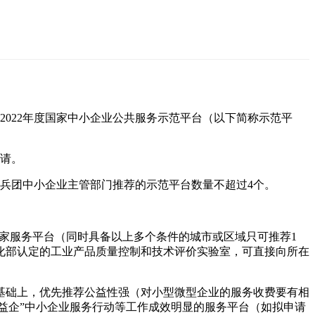
荐2022年度国家中小企业公共服务示范平台（以下简称示范平
申请。
兵团中小企业主管部门推荐的示范平台数量不超过4个。
1家服务平台（同时具备以上多个条件的城市或区域只可推荐1
化部认定的工业产品质量控制和技术评价实验室，可直接向所在
基础上，优先推荐公益性强（对小型微型企业的服务收费要有相
益企”中小企业服务行动等工作成效明显的服务平台（如拟申请