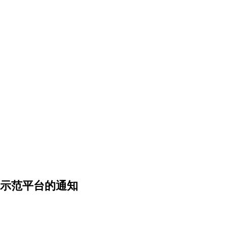
务示范平台的通知