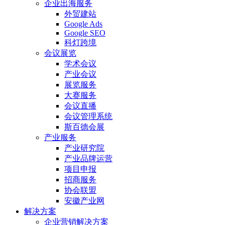
企业出海服务
外贸建站
Google Ads
Google SEO
科灯跨境
会议展览
学术会议
产业会议
展览服务
大赛服务
会议直播
会议管理系统
斯百德会展
产业服务
产业研究院
产业品牌运营
项目申报
招商服务
协会联盟
安徽产业网
解决方案
企业营销解决方案