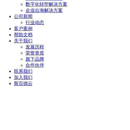
数字化转型解决方案
企业出海解决方案
公司新闻
行业动态
客户案例
帮助文档
关于我们
发展历程
荣誉资质
旗下品牌
合作伙伴
联系我们
加入我们
斯百德云