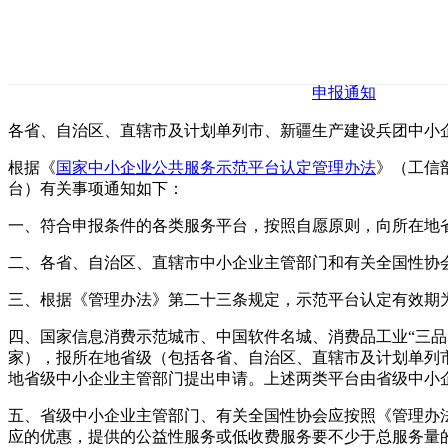
申报通知
各省、自治区、直辖市及计划单列市、新疆生产建设兵团中小
根据《
国家中小企业公共服务示范平台认定管理办法
》（工信
台）有关事项通知如下：
一、符合申报条件的各类服务平台，按照自愿原则，向所在地
二、各省、自治区、直辖市中小企业主管部门和有关全国性协
三、根据《管理办法》第二十三条规定，示范平台认定有效期为
四、国家信息消费示范城市、中国软件名城、消费品工业“三品
家），报所在地省级（包括各省、自治区、直辖市及计划单列
地省级中小企业主管部门提出申请。上述两类平台由省级中小
五、省级中小企业主管部门、有关全国性协会应按照《管理办
应的优惠，提供的公益性服务或低收费服务要不少于总服务量的