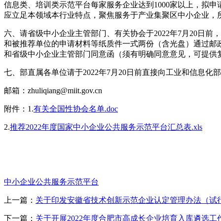
信息类、培训类示范平台每家服务企业达到1000家以上，拟
应立足本领域本行业特点，聚焦服务于产业集聚区中小企业，
六、请省级中小企业主管部门、有关协会于2022年7月20日
和被推荐单位的申请材料等纸质件一式两份（含光盘）通过邮
和省级中小企业主管部门同意函（须有明确同意意见，可提供
七、部直属各单位请于2022年7月20日前直接向工业和信息
邮箱：zhuliqiang@miit.gov.cn
附件：1.
有关全国性协会名单.doc
2.
推荐2022年度国家中小企业公共服务示范平台汇总表.xls
中小企业公共服务示范平台
上一篇：
关于印发安徽省技术创新示范企业认定管理办法（试
下一篇：
关于开展2022年度合肥市高成长企业培育入库遴选工